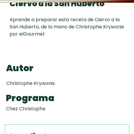
Ciervo a la San Huberto
curad
Todas las
30 min
Galletas con
recetas
Chispas de
Aprende a preparar esta receta de Ciervo a la
Chocolate
San Huberto, de la mano de Christophe Krywonis
por elGourmet
Key Lime Pie
Red Velvet
Autor
Cake
Christophe Krywonis
Programa
Chez Christophe