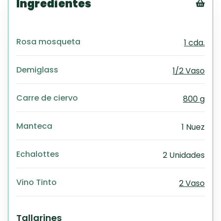
Ingredientes
Tex
CS
Rosa mosqueta
1 cda.
PD
Exc
Wo
Demiglass
1/2 Vaso
Carre de ciervo
800 g
Manteca
1 Nuez
Echalottes
2 Unidades
Vino Tinto
2 Vaso
Tallarines