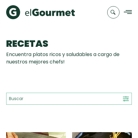
RECETAS
Recetas
Encuentra platos ricos y saludables a cargo de
Chefs
nuestros mejores chefs!
Recetas
Categorias
Canal de
Populares
TV
Hot Pancakes
Cupcakes y
Novedades
Muffins
Club
Aguachile de
A Pura Dulzura
elGourmet
Tiempo de Preparación
Camarón de
mi Papá
15'
25'
35'
+35'
Toast