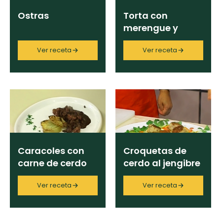
Ostras
Torta con
merengue y
helado de crema
Ver receta
Ver receta
Caracoles con
Croquetas de
carne de cerdo
cerdo al jengibre
en salsa de vino
Ver receta
Ver receta