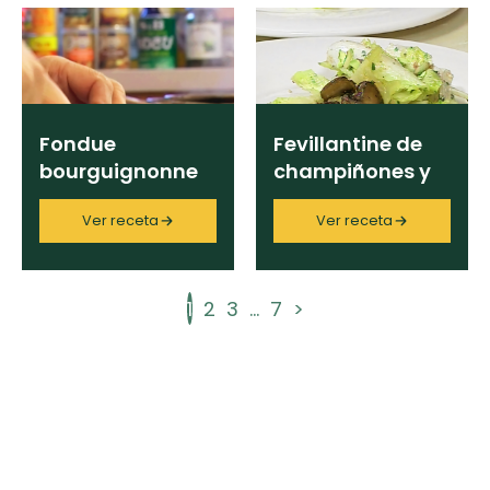
Fondue
Fevillantine de
bourguignonne
champiñones y
cebollas
Ver receta
Ver receta
1
2
3
...
7
>