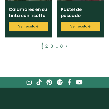
Calamares en su
Pastel de
tinta con risotto
pescado
Ver receta
Ver receta
1
2
3
...
8
>