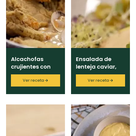
Alcachofas
Ensalada de
crujientes con
lenteja caviar,
velouté de
foie micuit y
Ver receta
Ver receta
berberechos
aliño de miel y
mostaza