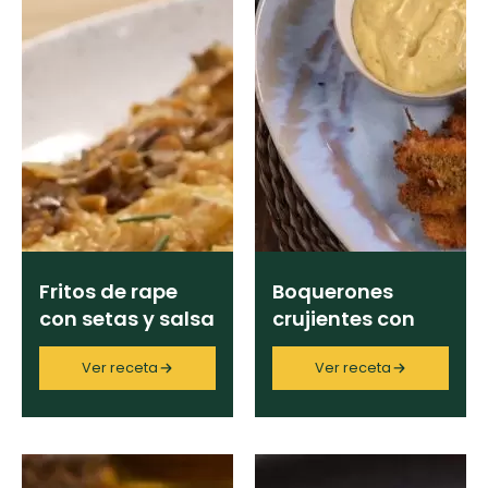
Fritos de rape
Boquerones
con setas y salsa
crujientes con
de ostras
alioli de cítricos
Ver receta
Ver receta