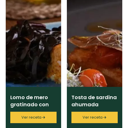
Lomo de mero
Tosta de sardina
gratinado con
ahumada
holandesa de
Ver receta
Ver receta
erizo