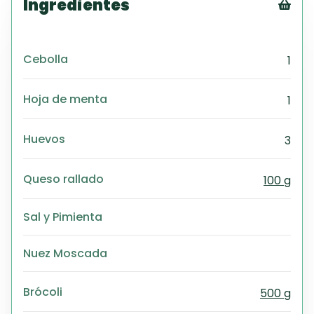
Ingredientes
Tex
CS
Cebolla
1
PD
Exc
Wo
Hoja de menta
1
Huevos
3
Queso rallado
100 g
Sal y Pimienta
Nuez Moscada
Brócoli
500 g