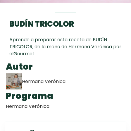
curad
Todas las
30 min
Galletas con
recetas
Chispas de
BUDÍN TRICOLOR
Chocolate
Aprende a preparar esta receta de BUDÍN
Key Lime Pie
TRICOLOR, de la mano de Hermana Verónica por
elGourmet
Red Velvet
Autor
Cake
Hermana Verónica
Programa
Hermana Verónica