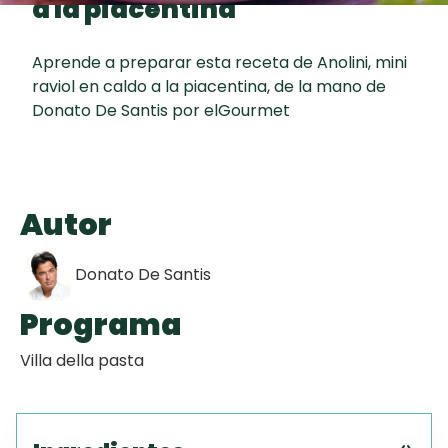
a la piacentina
Toast
curad
Todas las
Galletas con
30 min
recetas
Chispas de
Aprende a preparar esta receta de Anolini, mini
Chocolate
raviol en caldo a la piacentina, de la mano de
Donato De Santis por elGourmet
Key Lime Pie
Red Velvet
Autor
Cake
Donato De Santis
Programa
Villa della pasta