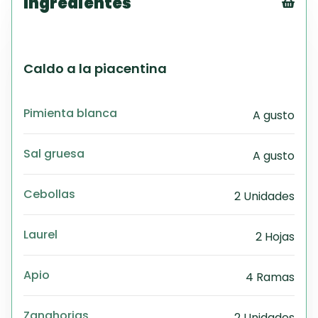
Ingredientes
Tex
CS
PD
Caldo a la piacentina
Exc
Wo
Pimienta blanca
A gusto
Sal gruesa
A gusto
Cebollas
2 Unidades
Laurel
2 Hojas
Apio
4 Ramas
Zanahorias
2 Unidades