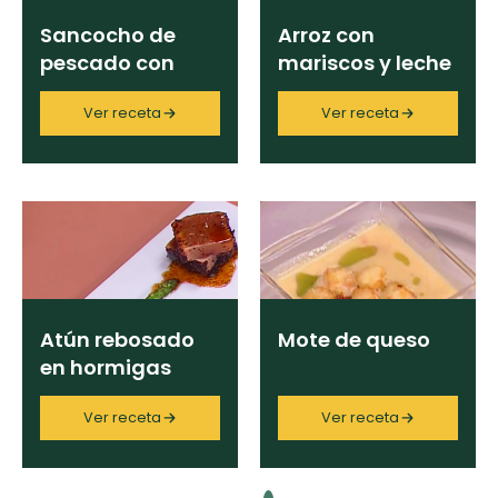
Sancocho de
Arroz con
pescado con
mariscos y leche
leche de coco
de coco
Ver receta
Ver receta
acompañado de
acompañado de
chicha de arroz
plátano en
tentacion
Atún rebosado
Mote de queso
en hormigas
culonas y miel de
Ver receta
Ver receta
panela con limón