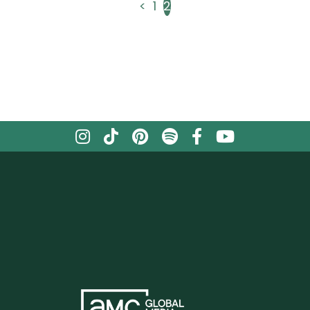
<
1
2