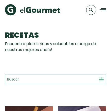
RECETAS
Recetas
Encuentra platos ricos y saludables a cargo de
Chefs
nuestros mejores chefs!
Recetas
Categorias
Canal de
Populares
TV
Hot Pancakes
Cupcakes y
Novedades
Muffins
Club
Aguachile de
A Pura Dulzura
elGourmet
Tiempo de Preparación
Camarón de
mi Papá
15'
25'
35'
+35'
Toast