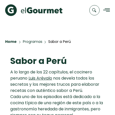
Recetas
Home
Programas
Sabor a Perú
Chefs
Sabor a Perú
Recetas
Categorias
Canal de
Populares
TV
A lo largo de los 22 capítulos, el cocinero
peruano
Luis Arévalo
nos devela todos los
Hot Pancakes
Cupcakes y
Novedades
secretos y los mejores trucos para elaborar
Muffins
recetas con auténtico sabor a Perú.
Club
Cada uno de los episodios está dedicado a la
Aguachile de
A Pura Dulzura
elGourmet
cocina típica de una región de este país o a la
Camarón de
gastronomía heredada de inmigrantes, pero
mi Papá
Toast