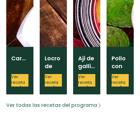
Carapulcra
Locro
Aji de
Pollo
de
gallina
con
Calabaza
Cacahue
Ver
Ver
Ver
Ver
y
receta
receta
receta
receta
Yuca
Ver todas las recetas del programa