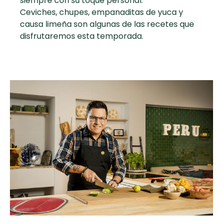
siempre con su toque personal.
curad
Todas las
Ceviches, chupes, empanaditas de yuca y
30 min
Key Lime Pie
causa limeña son algunas de las recetes que
recetas
disfrutaremos esta temporada.
Galletas con
Chispas de
Chocolate
Raspaditas
Mendocinas