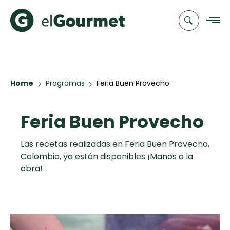
Recetas
Home
Programas
Feria Buen Provecho
Chefs
Feria Buen Provecho
Recetas
Categorias
Canal de
Populares
TV
Las recetas realizadas en Feria Buen Provecho,
Colombia, ya están disponibles ¡Manos a la
Aguachile de
Cupcakes y
Novedades
obra!
Camarón de
Muffins
mi Papá
Club
A Pura Dulzura
elGourmet
Hot Pancakes
Toast