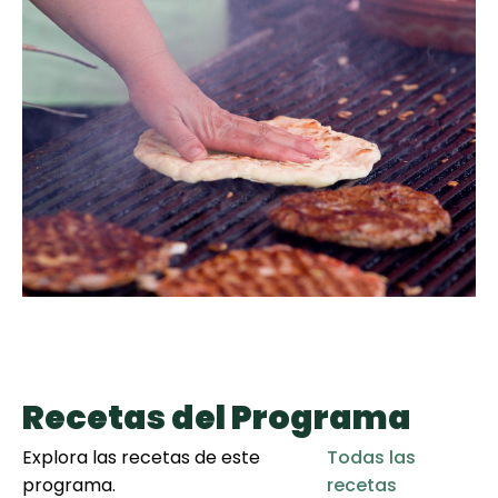
curad
Todas las
30 min
Galletas con
recetas
Chispas de
Chocolate
Key Lime Pie
Red Velvet
Cake
Recetas del Programa
Explora las recetas de este
Todas las
programa.
recetas