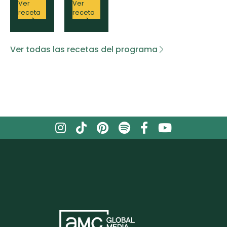
Ver
Ver
y
BBQ
receta
receta
Chocolate
de
al
Tomate
Sartén
de
Ver todas las recetas del programa
Árbol