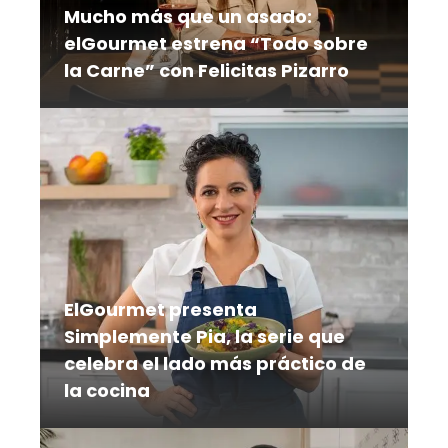
Mucho más que un asado:
elGourmet estrena “Todo sobre
la Carne” con Felicitas Pizarro
Frigoríficos, carnicerías, restaurantes y
puestos al paso forman parte del
itinerario de una serie que explora el
camino de la carne desde su origen
hasta el plato
ElGourmet presenta
Simplemente Pia, la serie que
celebra el lado más práctico de
la cocina
En una época en la que cocinar debe
adaptarse a un ritmo de vida cada vez