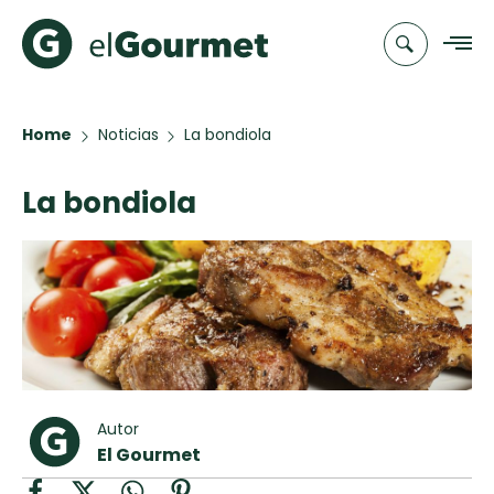
Home
Noticias
La bondiola
Recetas
La bondiola
Chefs
Recetas
Categorias
Canal de
Populares
TV
Hot Pancakes
Cupcakes y
Novedades
Muffins
Club
Aguachile de
Autor
A Pura Dulzura
elGourmet
Camarón de
El Gourmet
mi Papá
Toast