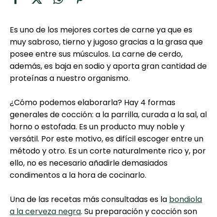
curad
Todas las
30 min
Tiramisú
recetas
Es uno de los mejores cortes de carne ya que es
muy sabroso, tierno y jugoso gracias a la grasa que
Galletas con
posee entre sus músculos. La carne de cerdo,
Chispas de
además, es baja en sodio y aporta gran cantidad de
Chocolate
proteínas a nuestro organismo.
Key Lime Pie
¿Cómo podemos elaborarla? Hay 4 formas
generales de cocción: a la parrilla, curada a la sal, al
horno o estofada. Es un producto muy noble y
versátil. Por este motivo, es difícil escoger entre un
método y otro. Es un corte naturalmente rico y, por
ello, no es necesario añadirle demasiados
condimentos a la hora de cocinarlo.
Una de las recetas más consultadas es la
bondiola
a la cerveza negra
. Su preparación y cocción son