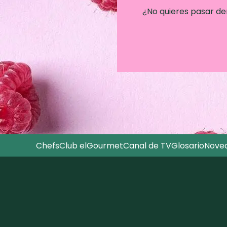
¿No quieres pasar d
Chefs
Club elGourmet
Canal de TV
Glosario
Nove