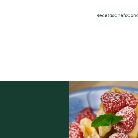
Recetas
Chefs
Cana
orias
Recetas Destacadas
 y Muffins
ulzura
Toast de trucha
EMPANA
curada y queso
CARNE
30 min
60 min
casero