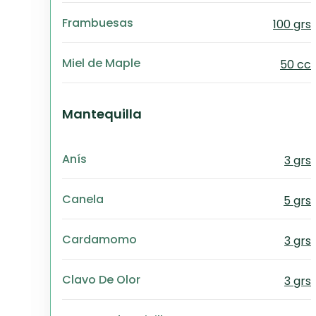
Frambuesas
100 grs
Miel de Maple
50 cc
Mantequilla
Anís
3 grs
Canela
5 grs
Cardamomo
3 grs
Clavo De Olor
3 grs