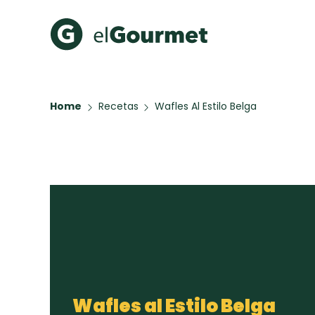
Recetas Populares
Categ
Home
Recetas
Wafles Al Estilo Belga
Aguachile de Camarón de
Cupcakes
mi Papá
A Pura D
Galletas con Chispas de
Chocolate
Hot Pancakes
Red Velvet Cake
Key Lime Pie
Todas las recetas
Wafles al Estilo Belga