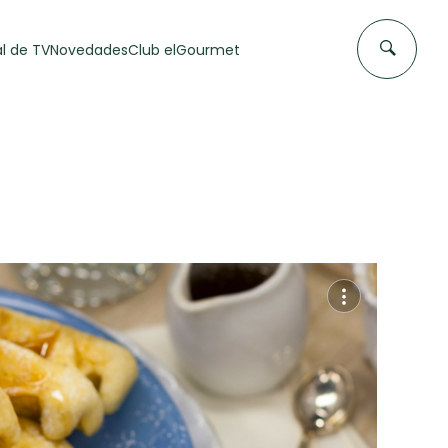
l de TV
Novedades
Club elGourmet
DAS DE
FLAN CASERO
50 min