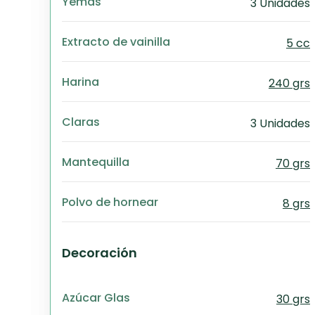
Yemas
3 Unidades
Extracto de vainilla
5 cc
Harina
240 grs
Claras
3 Unidades
Mantequilla
70 grs
Polvo de hornear
8 grs
Decoración
Azúcar Glas
30 grs