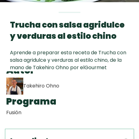
Toast
curad
Todas las
Galletas con
30 min
recetas
Chispas de
Trucha con salsa agridulce
Chocolate
y verduras al estilo chino
Key Lime Pie
Aprende a preparar esta receta de Trucha con
salsa agridulce y verduras al estilo chino, de la
Red Velvet
Autor
mano de Takehiro Ohno por elGourmet
Cake
Takehiro Ohno
Programa
Fusión