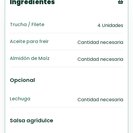
Ingredientes
Tex
CS
Trucha / Filete
4 Unidades
PD
Exc
Wo
Aceite para freir
Cantidad necesaria
Almidón de Maíz
Cantidad necesaria
Opcional
Lechuga
Cantidad necesaria
Salsa agridulce