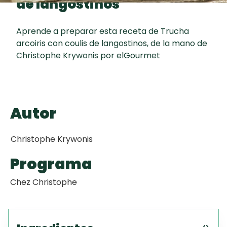
de langostinos
Toast
curad
Todas las
Galletas con
30 min
recetas
Chispas de
Aprende a preparar esta receta de Trucha
arcoiris con coulis de langostinos, de la mano de
Chocolate
Christophe Krywonis por elGourmet
Key Lime Pie
Red Velvet
Autor
Cake
Christophe Krywonis
Programa
Chez Christophe