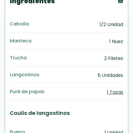
Ingredientes
Tex
CS
Cebolla
1/2 Unidad
PD
Exc
Wo
Manteca
1 Nuez
Trucha
2 Filetes
Langostinos
6 Unidades
Puré de papas
1 Tazas
Coulis de langostinos
Puerro
1 Unidad