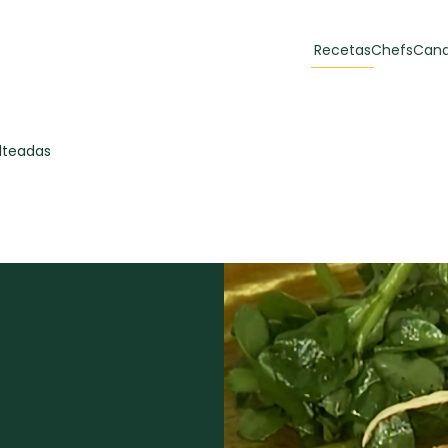
Recetas
Chefs
Cana
orias
Recetas Destacadas
lteadas
 y Muffins
ulzura
Toast de trucha
EMPANA
curada y queso
CARNE
30 min
60 min
casero