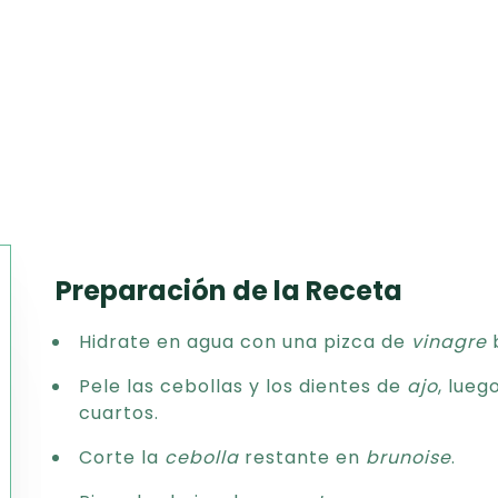
Preparación de la Receta
Texto
Hidrate en agua con una pizca de
vinagre
b
CSV
PDF
Pele las cebollas y los dientes de
ajo
, lueg
Excel
cuartos.
Word
Corte la
cebolla
restante en
brunoise
.