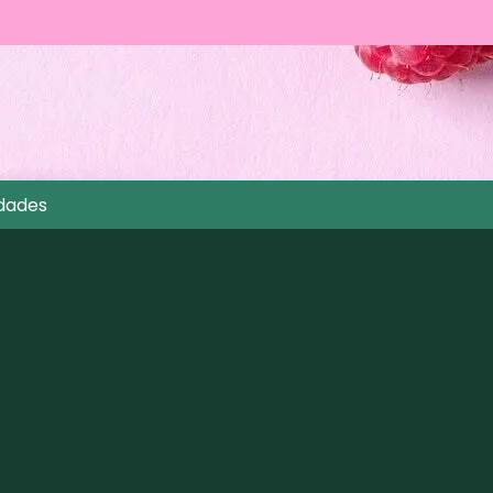
dades