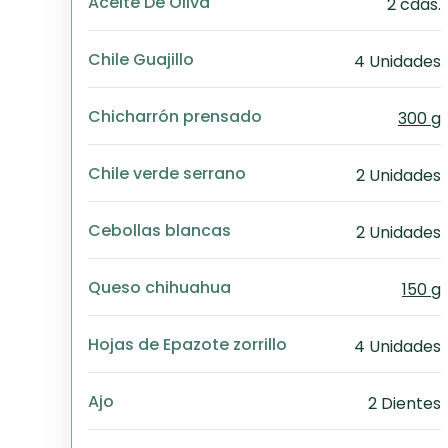
Aceite De Oliva
2 cdas.
Chile Guajillo
4 Unidades
Chicharrón prensado
300 g
Chile verde serrano
2 Unidades
Cebollas blancas
2 Unidades
Queso chihuahua
150 g
Hojas de Epazote zorrillo
4 Unidades
Ajo
2 Dientes