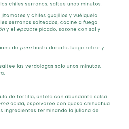
los chiles serranos, saltee unos minutos.
itomates y chiles guajillos y vuélquela
iles serranos salteados, cocine a fuego
ón
y el
epazote
picado, sazone con sal y
liana de
poro
hasta dorarla, luego retire y
 saltee las verdolagas solo unos minutos,
va.
ulo de tortilla, úntela con abundante salsa
ema
acida, espolvoree con queso chihuahua
os ingredientes terminando la juliana de