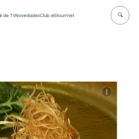
l de TV
Novedades
Club elGourmet
DAS DE
FLAN CASERO
50 min