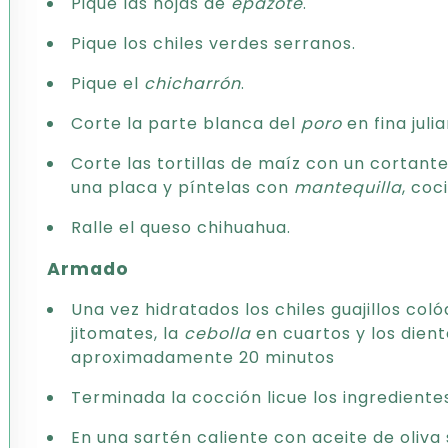
Pique las hojas de
epazote
.
Pique los chiles verdes serranos.
Pique el
chicharrón
.
Corte la parte blanca del
poro
en fina jul
Corte las tortillas de maíz con un cortan
una placa y píntelas con
mantequilla
, coc
Ralle el queso chihuahua.
Armado
Una vez hidratados los chiles guajillos coló
jitomates, la
cebolla
en cuartos y los dien
aproximadamente 20 minutos
Terminada la cocción licue los ingredientes
En una sartén caliente con aceite de oliva