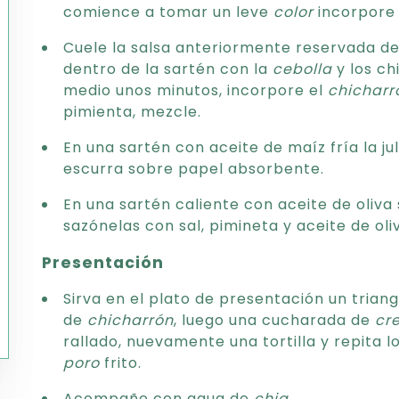
comience a tomar un leve
color
incorpore 
Cuele la salsa anteriormente reservada de j
dentro de la sartén con la
cebolla
y los ch
medio unos minutos, incorpore el
chicharr
pimienta, mezcle.
En una sartén con aceite de maíz fría la ju
escurra sobre papel absorbente.
En una sartén caliente con aceite de oliva
sazónelas con sal, pimineta y aceite de oli
Presentación
Sirva en el plato de presentación un triang
de
chicharrón
, luego una cucharada de
cr
rallado, nuevamente una tortilla y repita l
poro
frito.
Acompañe con agua de
chia
.