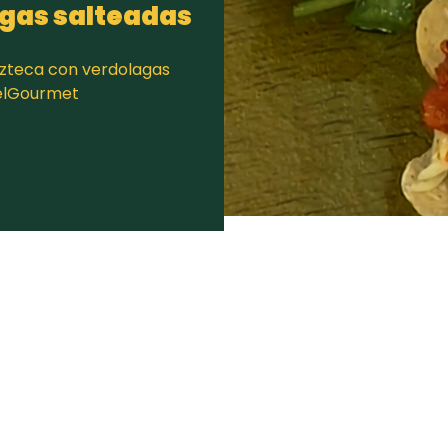
agas salteadas
Azteca con verdolagas
 elGourmet