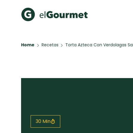
Recetas Populares
Categ
Home
Recetas
Torta Azteca Con Verdolagas Sa
Hot Pancakes
Cupcakes
A Pura D
Aguachile de Camarón de
mi Papá
Galletas con Chispas de
Chocolate
Key Lime Pie
Red Velvet Cake
Todas las recetas
30 Min