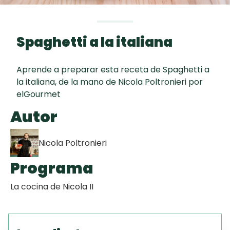
curad
Todas las
30 min
Galletas con
recetas
Chispas de
Spaghetti a la italiana
Chocolate
Aprende a preparar esta receta de Spaghetti a
Key Lime Pie
la italiana, de la mano de Nicola Poltronieri por
elGourmet
Red Velvet
Autor
Cake
Nicola Poltronieri
Programa
La cocina de Nicola II