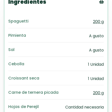
Ingredientes
Tex
CS
Spaguetti
200 g
PD
Exc
Wo
Pimienta
A gusto
Sal
A gusto
Cebolla
1 Unidad
Croissant seca
1 Unidad
Carne de ternera picada
200 g
Hojas de Perejil
Cantidad necesaria