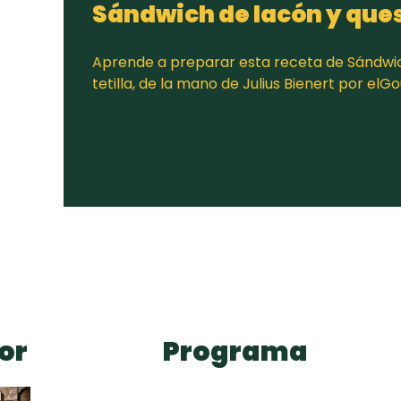
Sándwich de lacón y queso
Aprende a preparar esta receta de Sándwic
tetilla, de la mano de Julius Bienert por el
or
Programa