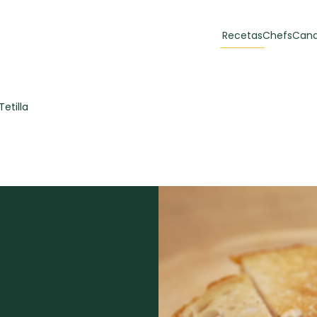
Recetas
Chefs
Cana
orias
Recetas Destacadas
etilla
 y Muffins
ulzura
Toast de trucha
EMPANA
curada y queso
CARNE
30 min
60 min
casero