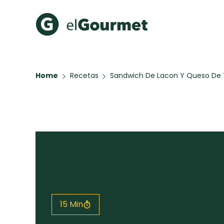
Recetas Populares
Categ
Home
Recetas
Sandwich De Lacon Y Queso De T
Hot Pancakes
Cupcakes
A Pura D
Aguachile de Camarón de
mi Papá
Key Lime Pie
Galletas con Chispas de
Chocolate
Raspaditas Mendocinas
Todas las recetas
15 Min