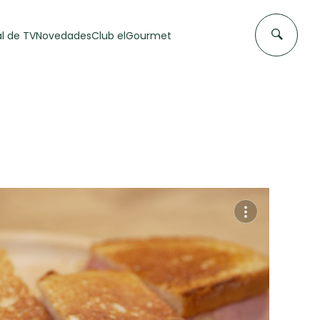
l de TV
Novedades
Club elGourmet
DAS DE
FLAN CASERO
50 min