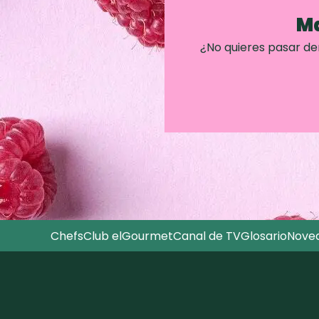
Ma
¿No quieres pasar d
Chefs
Club elGourmet
Canal de TV
Glosario
Nove