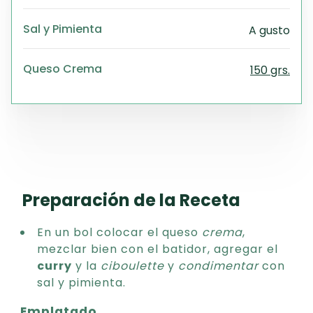
Exc
Wo
Sal y Pimienta
A gusto
Queso Crema
150 grs.
Preparación de la Receta
En un bol colocar el queso
crema
,
mezclar bien con el batidor, agregar el
curry
y la
ciboulette
y
condimentar
con
sal y pimienta.
Emplatado