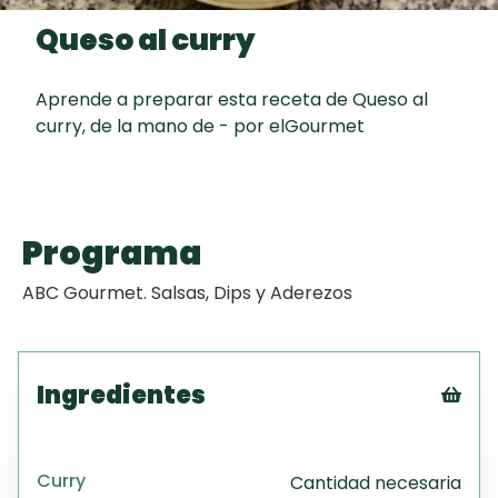
curad
Todas las
Queso al curry
30 min
Galletas con
recetas
Chispas de
Chocolate
Aprende a preparar esta receta de Queso al
curry, de la mano de - por elGourmet
Key Lime Pie
Red Velvet
Programa
Cake
ABC Gourmet. Salsas, Dips y Aderezos
Ingredientes
Tex
CS
Curry
Cantidad necesaria
PD