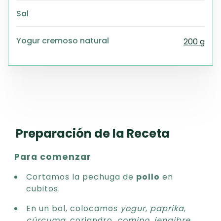
Sal
Yogur cremoso natural
200 g
Preparación de la Receta
Para comenzar
Cortamos la pechuga de
pollo
en
cubitos.
En un bol, colocamos
yogur
,
paprika
,
cúrcuma
, coriandro,
comino
,
jengibre