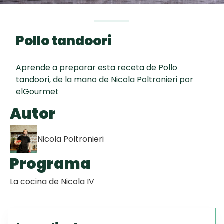
Chispas de
curad
Todas las
Chocolate
30 min
recetas
Pollo tandoori
Hot Pancakes
Aprende a preparar esta receta de Pollo
Red Velvet
tandoori, de la mano de Nicola Poltronieri por
Cake
elGourmet
Autor
Key Lime Pie
Nicola Poltronieri
Programa
La cocina de Nicola IV