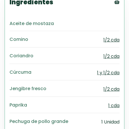
Ingredientes
Tex
CS
Aceite de mostaza
PD
Exc
Comino
1/2 cda
Wo
Coriandro
1/2 cda
Cúrcuma
1 y 1/2 cda
Jengibre fresco
1/2 cda
Paprika
1 cda
Pechuga de pollo grande
1 Unidad