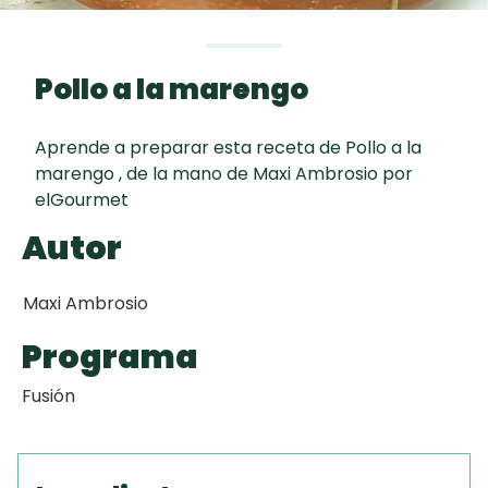
curad
Todas las
30 min
Key Lime Pie
recetas
Pollo a la marengo
Galletas con
Chispas de
Aprende a preparar esta receta de Pollo a la
Chocolate
marengo , de la mano de Maxi Ambrosio por
elGourmet
Tiramisú
Autor
Maxi Ambrosio
Programa
Fusión