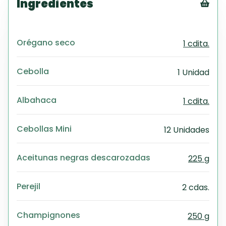
Ingredientes
Tex
CS
Orégano seco
1 cdita.
PD
Exc
Wo
Cebolla
1 Unidad
Albahaca
1 cdita.
Cebollas Mini
12 Unidades
Aceitunas negras descarozadas
225 g
Perejil
2 cdas.
Champignones
250 g