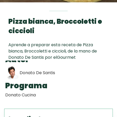
curad
Todas las
30 min
Key Lime Pie
recetas
Pizza bianca, Broccoletti e
Galletas con
ciccioli
Chispas de
Chocolate
Aprende a preparar esta receta de Pizza
bianca, Broccoletti e ciccioli, de la mano de
Tiramisú
Autor
Donato De Santis por elGourmet
Donato De Santis
Programa
Donato Cucina