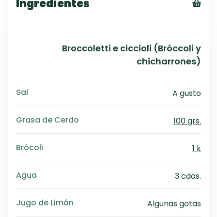
Ingredientes
Tex
CS
PD
Broccoletti e ciccioli (Bróccoli y
Exc
chicharrones)
Wo
Sal
A gusto
Grasa de Cerdo
100 grs.
Brócoli
1 k
Agua
3 cdas.
Jugo de Limón
Algunas gotas