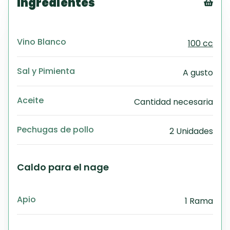
Ingredientes
Tex
CS
Vino Blanco
100 cc
PD
Exc
Wo
Sal y Pimienta
A gusto
Aceite
Cantidad necesaria
Pechugas de pollo
2 Unidades
Caldo para el nage
Apio
1 Rama