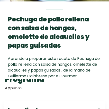
Toast
curad
Todas las
Galletas con
30 min
recetas
Chispas de
Pechuga de pollo rellena
Chocolate
con salsa de hongos,
Red Velvet
omelette de alcauciles y
Cake
papas guisadas
Autor
Key Lime Pie
Aprende a preparar esta receta de Pechuga de
pollo rellena con salsa de hongos, omelette de
Guillermo Calabrese
alcauciles y papas guisadas , de la mano de
Guillermo Calabrese por elGourmet
Programa
Appunto