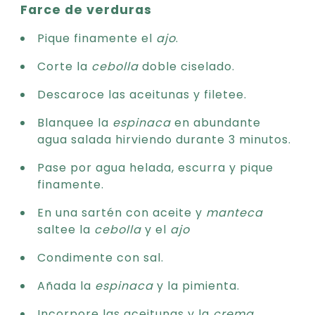
Farce de verduras
Pique finamente el
ajo
.
Corte la
cebolla
doble ciselado.
Descaroce las aceitunas y filetee.
Blanquee la
espinaca
en abundante
agua salada hirviendo durante 3 minutos.
Pase por agua helada, escurra y pique
finamente.
En una sartén con aceite y
manteca
saltee la
cebolla
y el
ajo
Condimente con sal.
Añada la
espinaca
y la pimienta.
Incorpore las aceitunas y la
crema
.