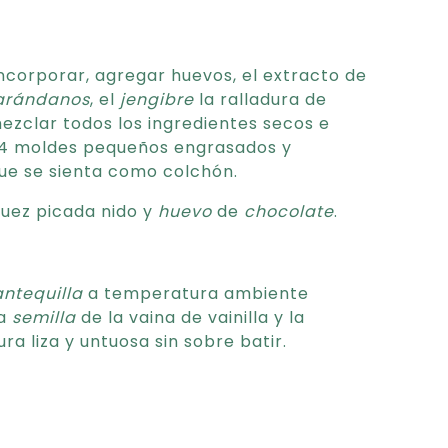
incorporar, agregar huevos, el extracto de
arándanos
, el
jengibre
la ralladura de
 mezclar todos los ingredientes secos e
n 4 moldes pequeños engrasados y
ue se sienta como colchón.
nuez picada nido y
huevo
de
chocolate
.
ntequilla
a temperatura ambiente
la
semilla
de la vaina de vainilla y la
ra liza y untuosa sin sobre batir.