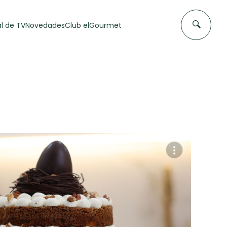
l de TV
Novedades
Club elGourmet
DAS DE
FLAN CASERO
50 min