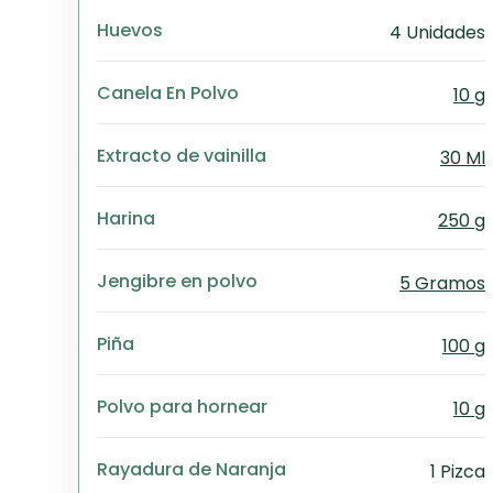
Huevos
4 Unidades
Canela En Polvo
10 g
Extracto de vainilla
30 Ml
Harina
250 g
Jengibre en polvo
5 Gramos
Piña
100 g
Polvo para hornear
10 g
Rayadura de Naranja
1 Pizca