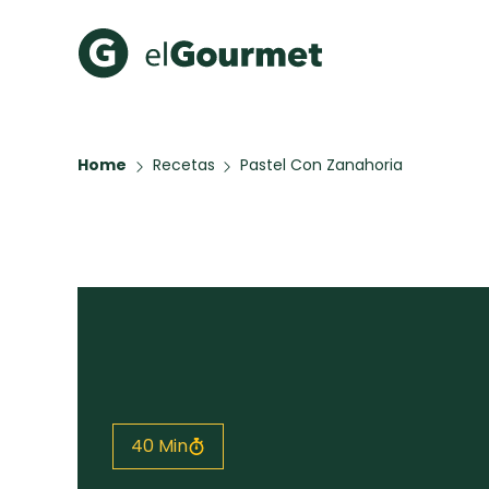
Recetas Populares
Categ
Home
Recetas
Pastel Con Zanahoria
Hot Pancakes
Cupcakes
A Pura D
Aguachile de Camarón de
mi Papá
Key Lime Pie
Galletas con Chispas de
Chocolate
Tiramisú
Todas las recetas
40 Min