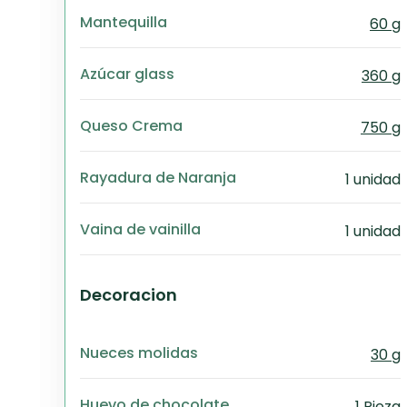
Mantequilla
60 g
Azúcar glass
360 g
Queso Crema
750 g
Rayadura de Naranja
1 unidad
Vaina de vainilla
1 unidad
Decoracion
Nueces molidas
30 g
Huevo de chocolate
1 Pieza