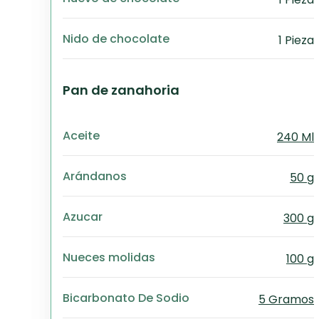
Nido de chocolate
1 Pieza
Pan de zanahoria
Aceite
240 Ml
Arándanos
50 g
Azucar
300 g
Nueces molidas
100 g
Bicarbonato De Sodio
5 Gramos