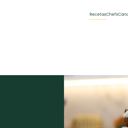
Recetas
Chefs
Cana
orias
Recetas Destacadas
 y Muffins
ulzura
Toast de trucha
EMPANA
curada y queso
CARNE
30 min
60 min
casero