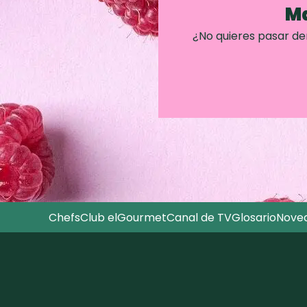
Ma
¿No quieres pasar d
Chefs
Club elGourmet
Canal de TV
Glosario
Nove