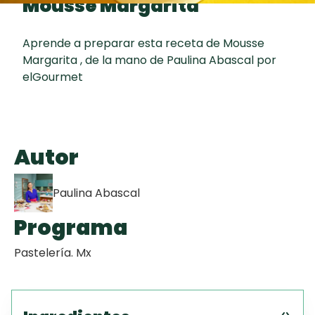
Mousse Margarita
Toast
curad
Todas las
Galletas con
30 min
recetas
Chispas de
Aprende a preparar esta receta de Mousse
Chocolate
Margarita , de la mano de Paulina Abascal por
elGourmet
Key Lime Pie
Red Velvet
Autor
Cake
Paulina Abascal
Programa
Pastelería. Mx