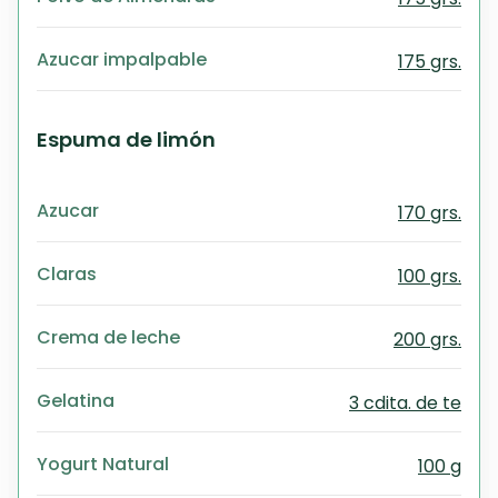
Azucar impalpable
175 grs.
Espuma de limón
Azucar
170 grs.
Claras
100 grs.
Crema de leche
200 grs.
Gelatina
3 cdita. de te
Yogurt Natural
100 g