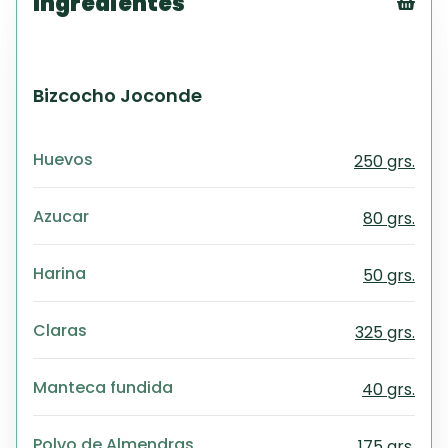
Ingredientes
Tex
CS
PD
Bizcocho Joconde
Exc
Wo
Huevos
250 grs.
Azucar
80 grs.
Harina
50 grs.
Claras
325 grs.
Manteca fundida
40 grs.
Polvo de Almendras
175 grs.