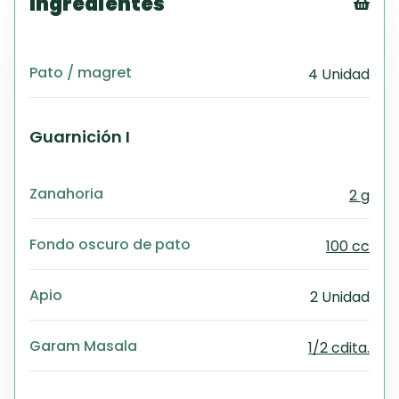
Ingredientes
Tex
CS
Pato / magret
4 Unidad
PD
Exc
Wo
Guarnición I
Zanahoria
2 g
Fondo oscuro de pato
100 cc
Apio
2 Unidad
Garam Masala
1/2 cdita.