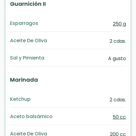
Guarnición II
Esparragos
250 g
Aceite De Oliva
2 cdas.
Sal y Pimienta
A gusto
Marinada
Ketchup
2 cdas.
Aceto balsámico
50 cc
Aceite De Oliva
200 cc