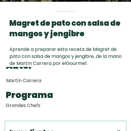
Toast
curad
Todas las
Galletas con
30 min
recetas
Chispas de
Magret de pato con salsa de
Chocolate
mangos y jengibre
Key Lime Pie
Aprende a preparar esta receta de Magret de
pato con salsa de mangos y jengibre, de la mano
Red Velvet
Autor
de Martín Carrera por elGourmet
Cake
Martín Carrera
Programa
Grandes Chefs