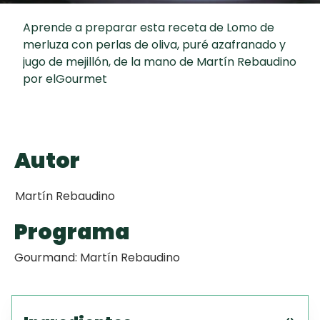
Toast
curad
Todas las
Galletas con
Aprende a preparar esta receta de Lomo de
30 min
recetas
Chispas de
merluza con perlas de oliva, puré azafranado y
jugo de mejillón, de la mano de Martín Rebaudino
Chocolate
por elGourmet
Key Lime Pie
Red Velvet
Autor
Cake
Martín Rebaudino
Programa
Gourmand: Martín Rebaudino