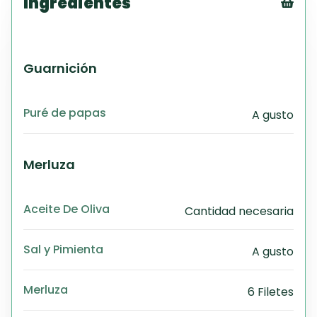
Ingredientes
Tex
CS
PD
Guarnición
Exc
Wo
Puré de papas
A gusto
Merluza
Aceite De Oliva
Cantidad necesaria
Sal y Pimienta
A gusto
Merluza
6 Filetes