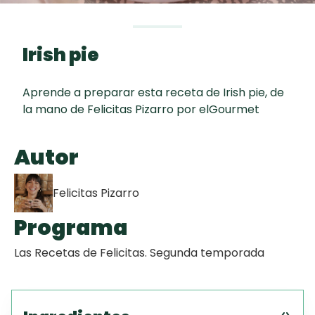
Toast
curad
Todas las
Galletas con
30 min
recetas
Chispas de
Irish pie
Chocolate
Aprende a preparar esta receta de Irish pie, de
Key Lime Pie
la mano de Felicitas Pizarro por elGourmet
Red Velvet
Autor
Cake
Felicitas Pizarro
Programa
Las Recetas de Felicitas. Segunda temporada