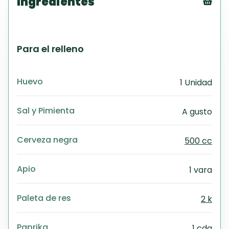
Ingredientes
Tex
CS
PD
Para el relleno
Exc
Wo
Huevo
1 Unidad
Sal y Pimienta
A gusto
Cerveza negra
500 cc
Apio
1 vara
Paleta de res
2 k
Paprika
1 cda