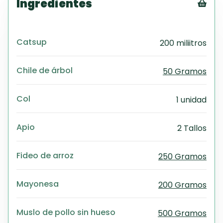
Ingredientes
Tex
CS
Catsup
200 miliitros
PD
Exc
Wo
Chile de árbol
50 Gramos
Col
1 unidad
Apio
2 Tallos
Fideo de arroz
250 Gramos
Mayonesa
200 Gramos
Muslo de pollo sin hueso
500 Gramos