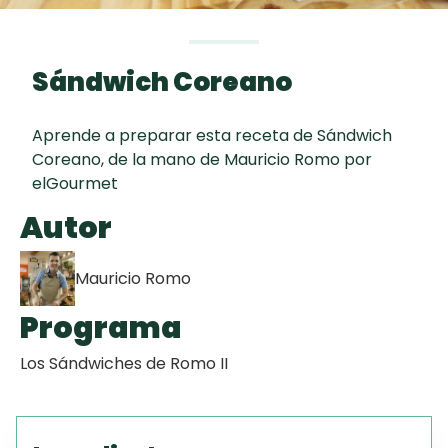
curad
Todas las
30 min
Galletas con
recetas
Chispas de
Sándwich Coreano
Chocolate
Aprende a preparar esta receta de Sándwich
Red Velvet
Coreano, de la mano de Mauricio Romo por
Cake
elGourmet
Autor
Key Lime Pie
Mauricio Romo
Programa
Los Sándwiches de Romo II