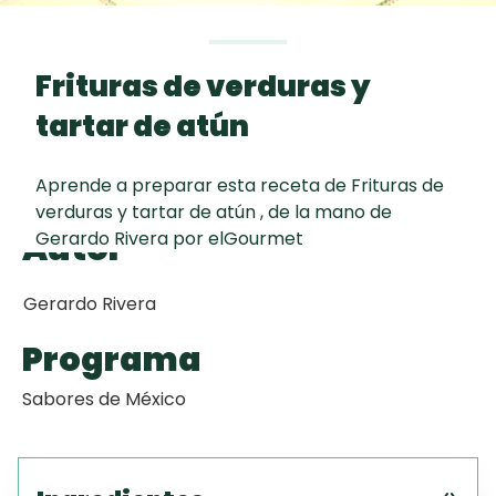
Toast
curad
Todas las
Galletas con
30 min
recetas
Chispas de
Frituras de verduras y
Chocolate
tartar de atún
Key Lime Pie
Aprende a preparar esta receta de Frituras de
verduras y tartar de atún , de la mano de
Red Velvet
Autor
Gerardo Rivera por elGourmet
Cake
Gerardo Rivera
Programa
Sabores de México