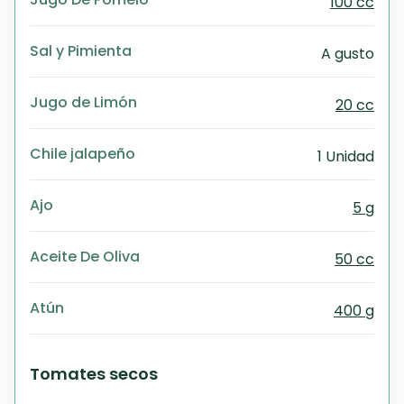
100 cc
Sal y Pimienta
A gusto
Jugo de Limón
20 cc
Chile jalapeño
1 Unidad
Ajo
5 g
Aceite De Oliva
50 cc
Atún
400 g
Tomates secos