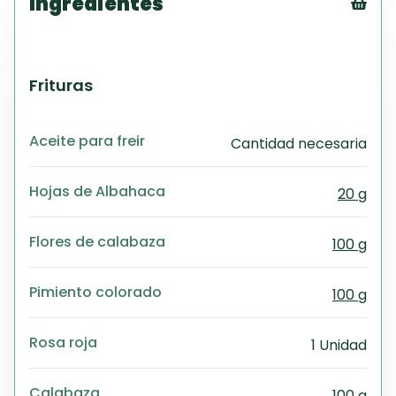
Ingredientes
Tex
CS
PD
Frituras
Exc
Wo
Aceite para freir
Cantidad necesaria
Hojas de Albahaca
20 g
Flores de calabaza
100 g
Pimiento colorado
100 g
Rosa roja
1 Unidad
Calabaza
100 g