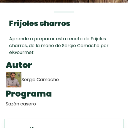
curad
Todas las
30 min
Galletas con
recetas
Chispas de
Frijoles charros
Chocolate
Aprende a preparar esta receta de Frijoles
Key Lime Pie
charros, de la mano de Sergio Camacho por
elGourmet
Red Velvet
Autor
Cake
Sergio Camacho
Programa
Sazón casero