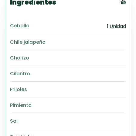
Ingredientes
Tex
CS
Cebolla
1 Unidad
PD
Exc
Chile jalapeño
Wo
Chorizo
Cilantro
Frijoles
Pimienta
Sal