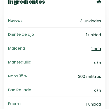
Ingredientes
Tex
CS
Huevos
3 Unidades
PD
Exc
Wo
Diente de ajo
1 unidad
Maicena
1 cda
Mantequilla
c/n
Nata 35%
300 miliitros
Pan Rallado
c/n
Puerro
1 unidad