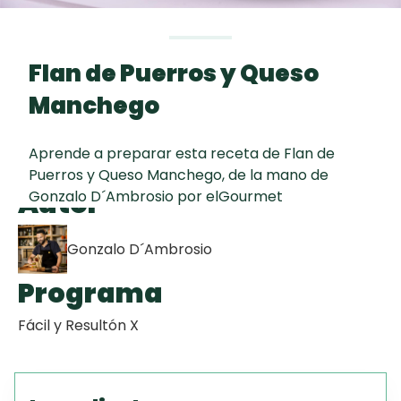
curad
Todas las
30 min
Galletas con
recetas
Chispas de
Flan de Puerros y Queso
Chocolate
Manchego
Red Velvet
Cake
Aprende a preparar esta receta de Flan de
Puerros y Queso Manchego, de la mano de
Autor
Gonzalo D´Ambrosio por elGourmet
Key Lime Pie
Gonzalo D´Ambrosio
Programa
Fácil y Resultón X