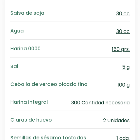
Exc
Wo
Salsa de soja
30 cc
Agua
30 cc
Harina 0000
150 grs.
Sal
5 g
Cebolla de verdeo picada fina
100 g
Harina integral
300 Cantidad necesaria
Claras de huevo
2 Unidades
Semillas de sésamo tostadas
1 cda.