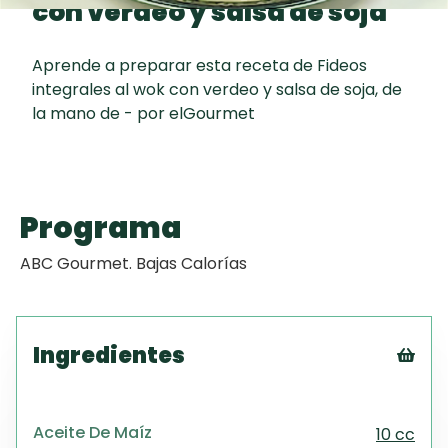
con verdeo y salsa de soja
curad
Todas las
30 min
Galletas con
recetas
Chispas de
Aprende a preparar esta receta de Fideos
Chocolate
integrales al wok con verdeo y salsa de soja, de
la mano de - por elGourmet
Key Lime Pie
Red Velvet
Programa
Cake
ABC Gourmet. Bajas Calorías
Ingredientes
Tex
CS
Aceite De Maíz
10 cc
PD