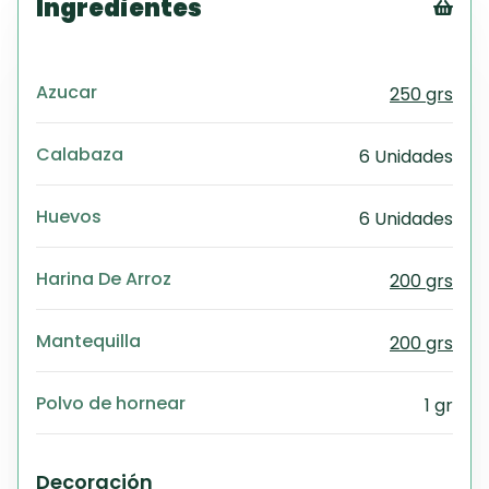
Ingredientes
Tex
CS
Azucar
250 grs
PD
Exc
Wo
Calabaza
6 Unidades
Huevos
6 Unidades
Harina De Arroz
200 grs
Mantequilla
200 grs
Polvo de hornear
1 gr
Decoración