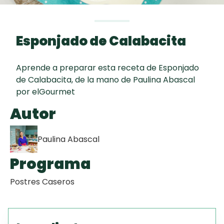
curad
Todas las
30 min
Galletas con
recetas
Chispas de
Esponjado de Calabacita
Chocolate
Aprende a preparar esta receta de Esponjado
Red Velvet
de Calabacita, de la mano de Paulina Abascal
Cake
por elGourmet
Autor
Key Lime Pie
Paulina Abascal
Programa
Postres Caseros