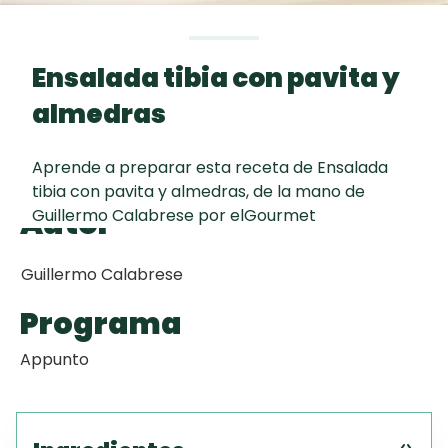
Toast
curad
Todas las
Key Lime Pie
30 min
recetas
Ensalada tibia con pavita y
Galletas con
almedras
Chispas de
Chocolate
Aprende a preparar esta receta de Ensalada
tibia con pavita y almedras, de la mano de
Raspaditas
Autor
Guillermo Calabrese por elGourmet
Mendocinas
Guillermo Calabrese
Programa
Appunto