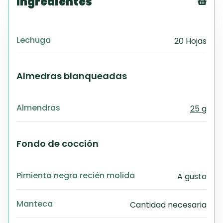
Ingredientes
Tex
CS
Lechuga
20 Hojas
PD
Exc
Wo
Almedras blanqueadas
Almendras
25 g
Fondo de cocción
Pimienta negra recién molida
A gusto
Manteca
Cantidad necesaria