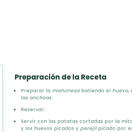
Preparación de la Receta
Texto
Preparar la
mahonesa
batiendo el
huevo
,
CSV
las anchoas.
PDF
Excel
Reservar.
Word
Servir con las patatas cortadas por la mit
y los huevos picados y
perejil
picado por e