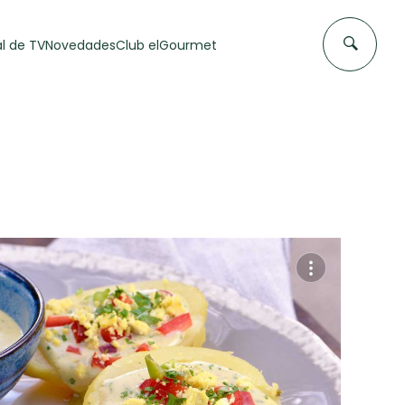
l de TV
Novedades
Club elGourmet
DAS DE
FLAN CASERO
50 min