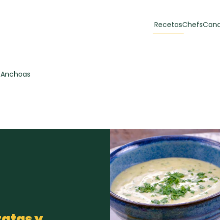
Recetas
Chefs
Cana
orias
Recetas Destacadas
 Anchoas
 y Muffins
ulzura
Toast de trucha
EMPANA
curada y queso
CARNE
30 min
60 min
casero
atas y