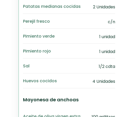
Patatas medianas cocidas
2 Unidades
Perejil fresco
c/n
Pimiento verde
1 unidad
Pimiento rojo
1 unidad
Sal
1/2 cdta
Huevos cocidos
4 Unidades
Mayonesa de anchoas
Aceite de oliva virgen extra
100 miliitros