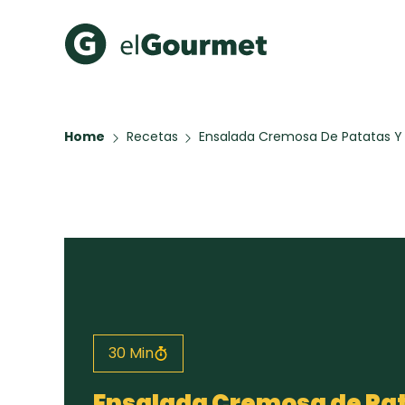
Recetas Populares
Categ
Home
Recetas
Ensalada Cremosa De Patatas Y
Hot Pancakes
Cupcakes
A Pura D
Aguachile de Camarón de
mi Papá
Galletas con Chispas de
Chocolate
Key Lime Pie
Red Velvet Cake
30 Min
Todas las recetas
Ensalada Cremosa de Pat