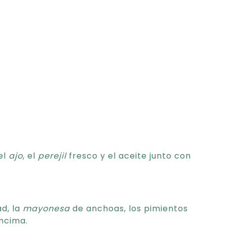
 el
ajo
, el
perejil
fresco y el aceite junto con
ad, la
mayonesa
de anchoas, los pimientos
ncima.