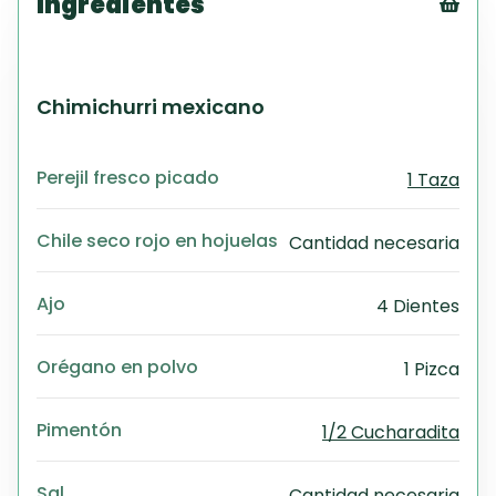
Ingredientes
Tex
CS
PD
Chimichurri mexicano
Exc
Wo
Perejil fresco picado
1 Taza
Chile seco rojo en hojuelas
Cantidad necesaria
Ajo
4 Dientes
Orégano en polvo
1 Pizca
Pimentón
1/2 Cucharadita
Sal
Cantidad necesaria