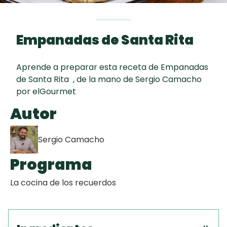
Toast
curad
Todas las
Key Lime Pie
30 min
recetas
Empanadas de Santa Rita
Galletas con
Chispas de
Aprende a preparar esta receta de Empanadas
Chocolate
de Santa Rita , de la mano de Sergio Camacho
por elGourmet
Raspaditas
Autor
Mendocinas
Sergio Camacho
Programa
La cocina de los recuerdos