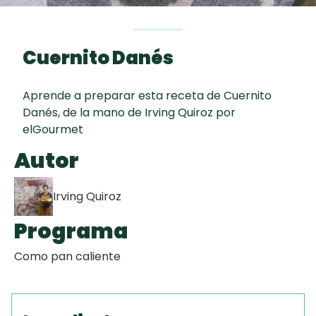
curad
Todas las
30 min
Key Lime Pie
recetas
Cuernito Danés
Tiramisú
Aprende a preparar esta receta de Cuernito
Galletas con
Danés, de la mano de Irving Quiroz por
Chispas de
elGourmet
Chocolate
Autor
Irving Quiroz
Programa
Como pan caliente