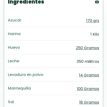
Ingredientes
Tex
CS
Azucar
170 grs
PD
Exc
Wo
Harina
1 Kilo
Huevo
250 Gramos
Leche
350 miliitros
Levadura en polvo
14 Gramos
Mantequilla
100 Gramos
Sal
18 Gramos