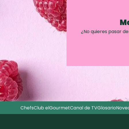
Ma
¿No quieres pasar d
Chefs
Club elGourmet
Canal de TV
Glosario
Nove