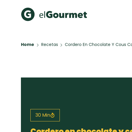
Recetas Populares
Categ
Home
Recetas
Cordero En Chocolate Y Cous C
Hot Pancakes
Cupcakes
A Pura D
Aguachile de Camarón de
mi Papá
Key Lime Pie
Galletas con Chispas de
Chocolate
Tiramisú
30 Min
Todas las recetas
Cordero en chocolate y c