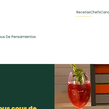
Recetas
Chefs
Cana
orias
Recetas Destacadas
ous De Pensamientos
 y Muffins
ulzura
Toast de trucha
EMPANA
curada y queso
CARNE
30 min
60 min
casero
ous cous de