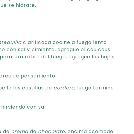
ue se hidrate.
tequilla
clarificada cocine a fuego lento
ne con sal y pimienta, agregue el cou cous
eratura retire del fuego, agregue las hojas
flores de pensamiento.
elle las costillas de
cordero
, luego termine
hirviendo con sal.
jo de
crema
de
chocolate
, encima acomode