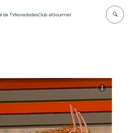
l de TV
Novedades
Club elGourmet
DAS DE
FLAN CASERO
50 min