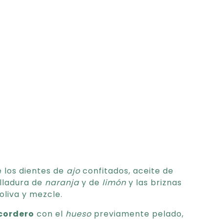
e los dientes de
ajo
confitados, aceite de
alladura de
naranja
y de
limón
y las briznas
oliva y mezcle.
cordero
con el
hueso
previamente pelado,