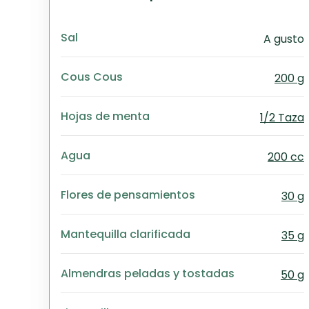
Sal
A gusto
Cous Cous
200 g
Hojas de menta
1/2 Taza
Agua
200 cc
Flores de pensamientos
30 g
Mantequilla clarificada
35 g
Almendras peladas y tostadas
50 g