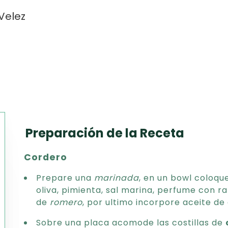
Velez
Preparación de la Receta
Texto
Cordero
CSV
PDF
Prepare una
marinada
, en un bowl coloqu
Excel
oliva, pimienta, sal marina, perfume con r
Word
de
romero
, por ultimo incorpore aceite de 
Sobre una placa acomode las costillas de