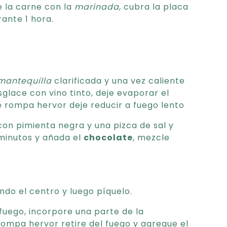
e la carne con la
marinada
, cubra la placa
rante 1 hora.
mantequilla
clarificada y una vez caliente
sglace con vino tinto, deje evaporar el
e rompa hervor deje reducir a fuego lento
con pimienta negra y una pizca de sal y
 minutos y añada el
chocolate
, mezcle
ndo el centro y luego píquelo.
 fuego, incorpore una parte de la
 rompa hervor retire del fuego y agregue el