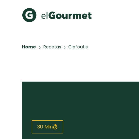
Recetas Populares
Categ
Home
Recetas
Clafoutis
Hot Pancakes
Cupcakes
A Pura D
Aguachile de Camarón de
mi Papá
Key Lime Pie
Galletas con Chispas de
Chocolate
Tiramisú
Todas las recetas
30 Min