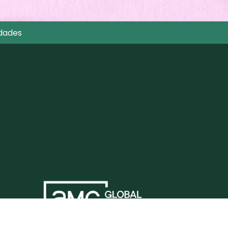
dades