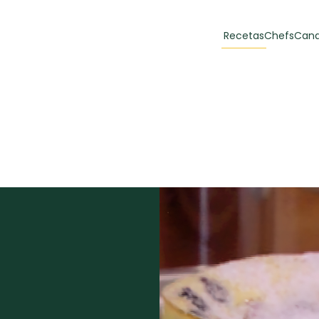
Recetas
Chefs
Cana
orias
Recetas Destacadas
 y Muffins
ulzura
Toast de trucha
EMPANA
curada y queso
CARNE
30 min
60 min
casero