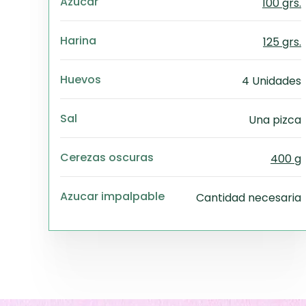
Azucar
100 grs.
Harina
125 grs.
Huevos
4 Unidades
Sal
Una pizca
Cerezas oscuras
400 g
Azucar impalpable
Cantidad necesaria