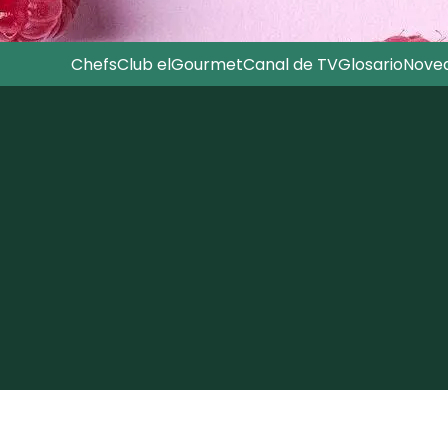
Chefs
Club elGourmet
Canal de TV
Glosario
Nove