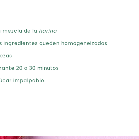
r
la mezcla de la
harina
los ingredientes queden homogeneizados
rezas
rante 20 a 30 minutos
zúcar impalpable.