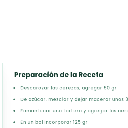
Preparación de la Receta
Texto
Descarozar las cerezas, agregar 50 gr
CSV
PDF
De azúcar, mezclar y dejar macerar unos 
Excel
Enmantecar una tartera y agregar las ce
Word
En un bol incorporar 125 gr