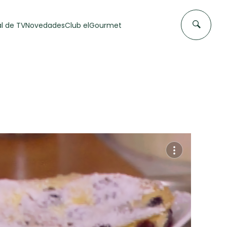
l de TV
Novedades
Club elGourmet
DAS DE
FLAN CASERO
50 min