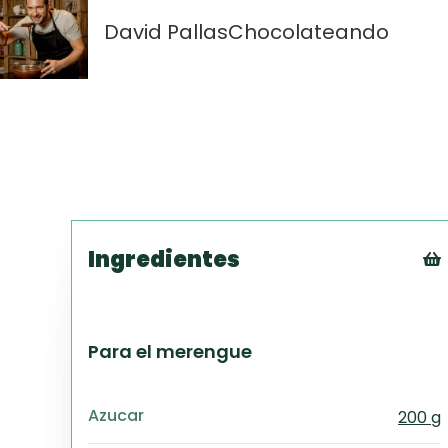
David Pallas
Chocolateando
Ingredientes
Para el merengue
Azucar
200 g