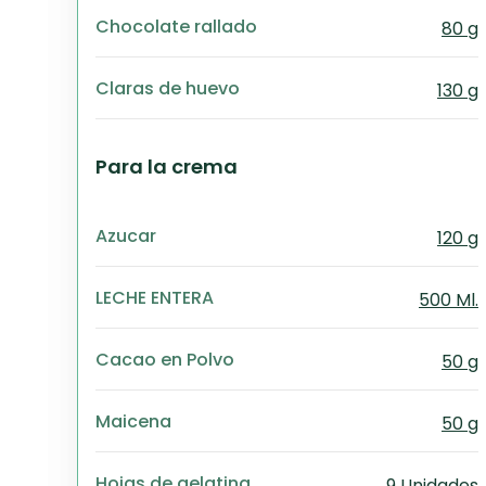
Chocolate rallado
80 g
Claras de huevo
130 g
Para la crema
Azucar
120 g
LECHE ENTERA
500 Ml.
Cacao en Polvo
50 g
Maicena
50 g
Hojas de gelatina
9 Unidades