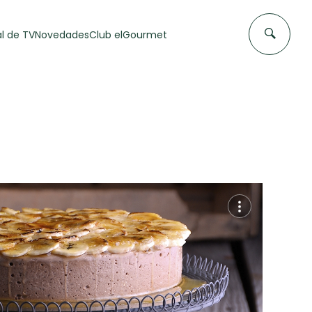
l de TV
Novedades
Club elGourmet
DAS DE
FLAN CASERO
50 min