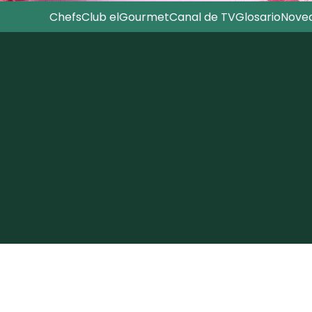
Chefs
Club elGourmet
Canal de TV
Glosario
Nove