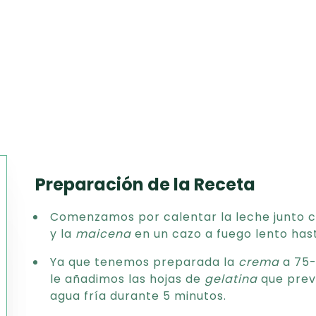
Preparación de la Receta
Texto
Comenzamos por calentar la leche junto co
CSV
y la
maicena
en un cazo a fuego lento hast
PDF
Excel
Ya que tenemos preparada la
crema
a 75-
Word
le añadimos las hojas de
gelatina
que prev
agua fría durante 5 minutos.