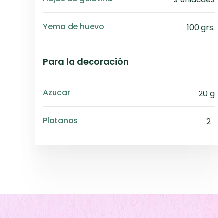
Yema de huevo
100 grs.
Para la decoración
Azucar
20 g
Platanos
2