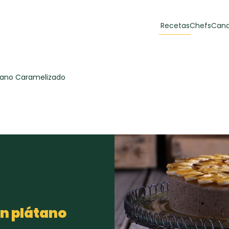
Recetas
Chefs
Cana
orias
Recetas Destacadas
tano Caramelizado
 y Muffins
ulzura
Toast de trucha
EMPANA
curada y queso
CARNE
30 min
60 min
casero
on plátano