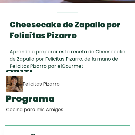
curad
Todas las
30 min
Galletas con
recetas
Chispas de
Cheesecake de Zapallo por
Chocolate
Felicitas Pizarro
Key Lime Pie
Aprende a preparar esta receta de Cheesecake
de Zapallo por Felicitas Pizarro, de la mano de
Red Velvet
Autor
Felicitas Pizarro por elGourmet
Cake
Felicitas Pizarro
Programa
Cocina para mis Amigos