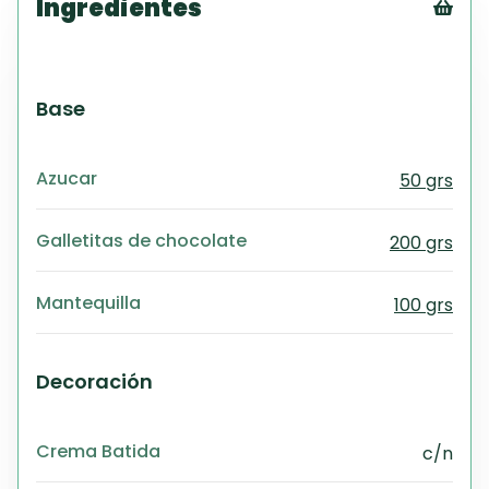
Ingredientes
Tex
CS
PD
Base
Exc
Wo
Azucar
50 grs
Galletitas de chocolate
200 grs
Mantequilla
100 grs
Decoración
Crema Batida
c/n