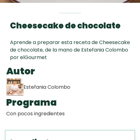
curad
Todas las
30 min
Galletas con
recetas
Chispas de
Cheesecake de chocolate
Chocolate
Aprende a preparar esta receta de Cheesecake
Red Velvet
de chocolate, de la mano de Estefania Colombo
Cake
por elGourmet
Autor
Key Lime Pie
Estefania Colombo
Programa
Con pocos ingredientes