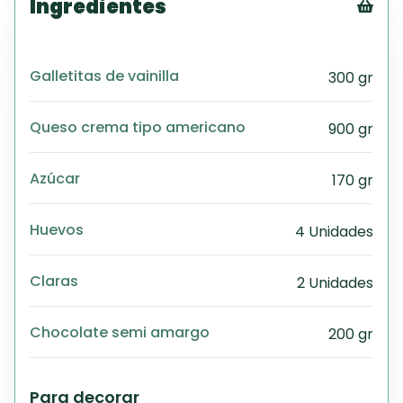
Ingredientes
Tex
CS
Galletitas de vainilla
300 gr
PD
Exc
Wo
Queso crema tipo americano
900 gr
Azúcar
170 gr
Huevos
4 Unidades
Claras
2 Unidades
Chocolate semi amargo
200 gr
Para decorar