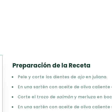
Preparación de la Receta
Texto
Pele y corte los dientes de
ajo
en juliana.
CSV
PDF
En una sartén con aceite de oliva caliente
Excel
Corte el trozo de
salmón
y merluza en boc
Word
En una sartén con aceite de oliva caliente