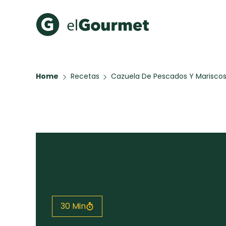
Recetas Populares
Categ
Home
Recetas
Cazuela De Pescados Y Marisco
Aguachile de Camarón de
Cupcakes
mi Papá
A Pura D
Hot Pancakes
Galletas con Chispas de
Chocolate
Red Velvet Cake
Key Lime Pie
Todas las recetas
30 Min