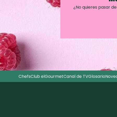
¿No quieres pasar d
Chefs
Club elGourmet
Canal de TV
Glosario
Nove