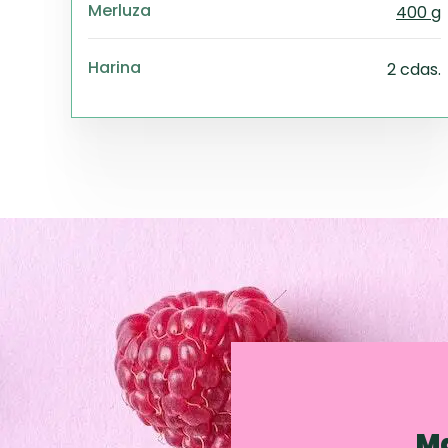
Merluza
400 g
Harina
2 cdas.
Ma