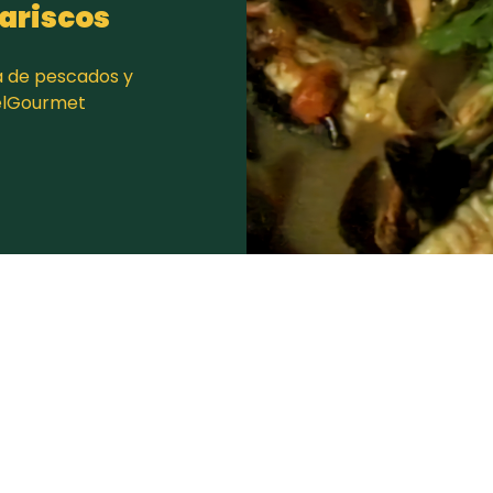
ariscos
a de pescados y
 elGourmet