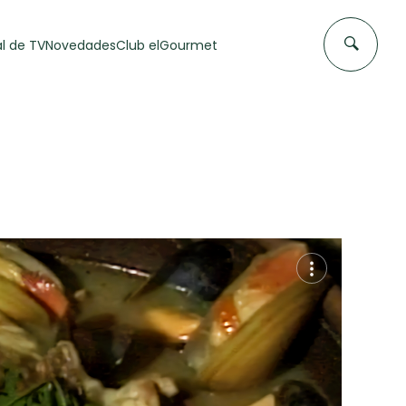
l de TV
Novedades
Club elGourmet
DAS DE
FLAN CASERO
50 min