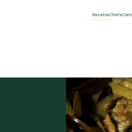
Recetas
Chefs
Cana
orias
Recetas Destacadas
s
 y Muffins
ulzura
Toast de trucha
EMPANA
curada y queso
CARNE
30 min
60 min
casero