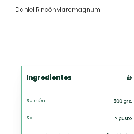
Daniel Rincón
Maremagnum
Ingredientes
Salmón
500 grs.
Sal
A gusto