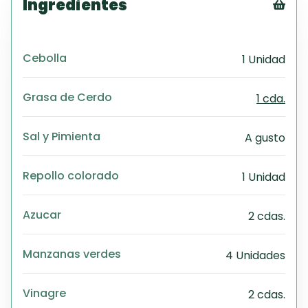
Ingredientes
Tex
CS
Cebolla
1 Unidad
PD
Exc
Wo
Grasa de Cerdo
1 cda.
Sal y Pimienta
A gusto
Repollo colorado
1 Unidad
Azucar
2 cdas.
Manzanas verdes
4 Unidades
Vinagre
2 cdas.