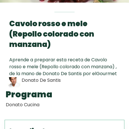
curad
Todas las
30 min
Tiramisú
recetas
Cavolo rosso e mele
Galletas con
(Repollo colorado con
Chispas de
Chocolate
manzana)
Masa de
Aprende a preparar esta receta de Cavolo
Autor
Pionono
rosso e mele (Repollo colorado con manzana) ,
de la mano de Donato De Santis por elGourmet
Donato De Santis
Programa
Donato Cucina