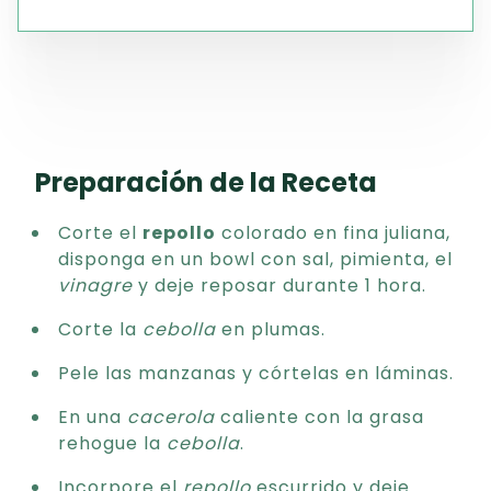
Preparación de la Receta
Corte el
repollo
colorado en fina juliana,
disponga en un bowl con sal, pimienta, el
vinagre
y deje reposar durante 1 hora.
Corte la
cebolla
en plumas.
Pele las manzanas y córtelas en láminas.
En una
cacerola
caliente con la grasa
rehogue la
cebolla
.
Incorpore el
repollo
escurrido y deje