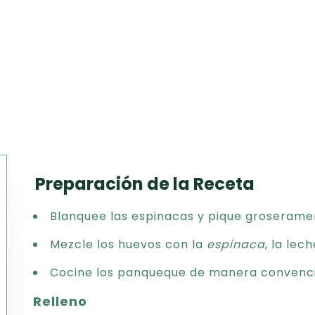
Preparación de la Receta
Texto
Blanquee las espinacas y pique groserame
CSV
PDF
Mezcle los huevos con la
espinaca
, la lec
Excel
Cocine los panqueque de manera convenci
Word
Relleno