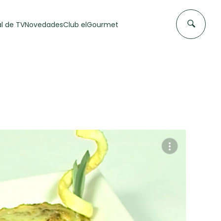
l de TV
Novedades
Club elGourmet
DAS DE
FLAN CASERO
50 min