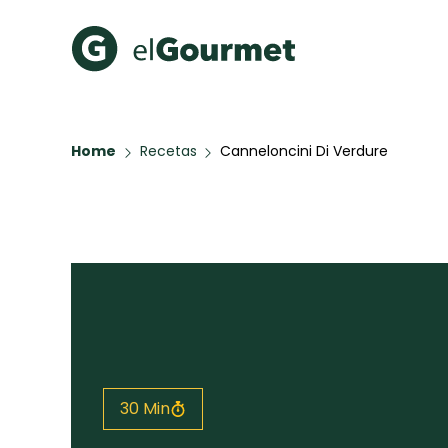
Recetas Populares
Categ
Home
Recetas
Canneloncini Di Verdure
Aguachile de Camarón de
Cupcakes
mi Papá
A Pura D
Hot Pancakes
Galletas con Chispas de
Chocolate
Key Lime Pie
Red Velvet Cake
Todas las recetas
30 Min