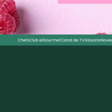
Chefs
Club elGourmet
Canal de TV
Glosario
Nove