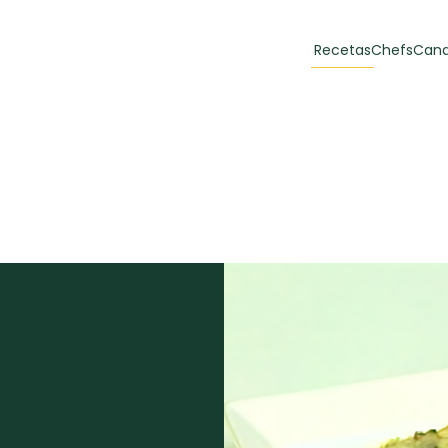
Recetas
Chefs
Cana
orias
Recetas Destacadas
 y Muffins
ulzura
Toast de trucha
EMPANA
curada y queso
CARNE
30 min
60 min
casero