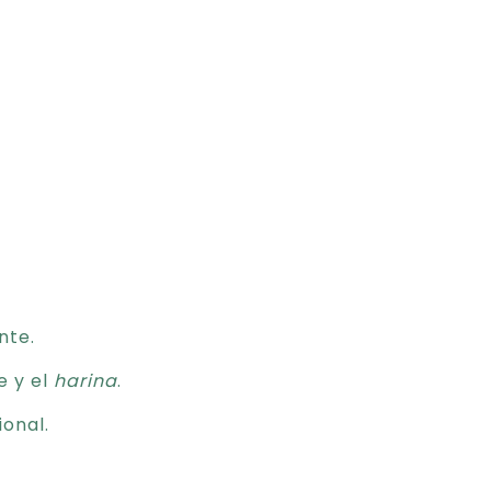
nte.
he y el
harina
.
onal.