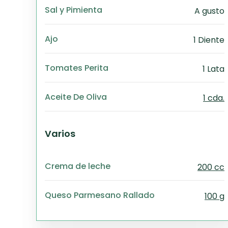
Sal y Pimienta
A gusto
Ajo
1 Diente
Tomates Perita
1 Lata
Aceite De Oliva
1 cda.
Varios
Crema de leche
200 cc
Queso Parmesano Rallado
100 g