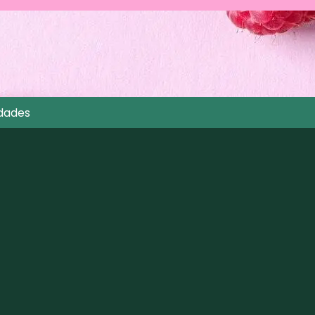
dades