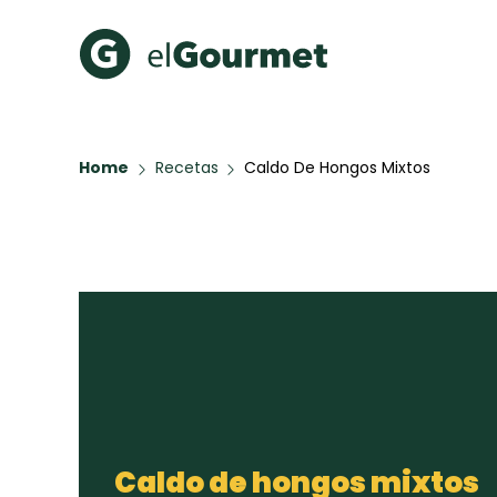
Recetas Populares
Categ
Home
Recetas
Caldo De Hongos Mixtos
Aguachile de Camarón de
Cupcakes
mi Papá
A Pura D
Hot Pancakes
Galletas con Chispas de
Chocolate
Red Velvet Cake
Key Lime Pie
Todas las recetas
Caldo de hongos mixtos