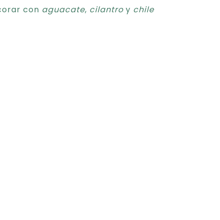
corar con
aguacate
,
cilantro
y
chile