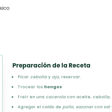
xico
Preparación de la Receta
Texto
Picar
cebolla
y
ajo
, reservar.
CSV
PDF
Trocear los
hongos
Excel
Freír en una
cacerola
con aceite,
cebolla
,
Word
Agregar el caldo de
pollo
,
sazonar
con sal