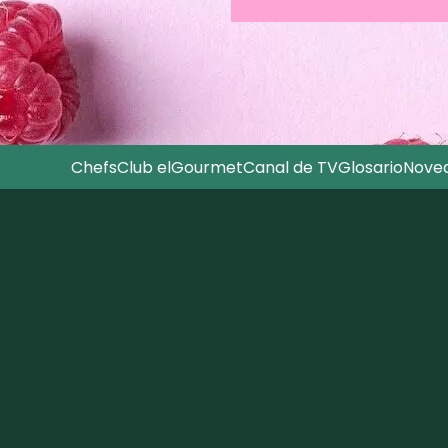
Chefs
Club elGourmet
Canal de TV
Glosario
Nove