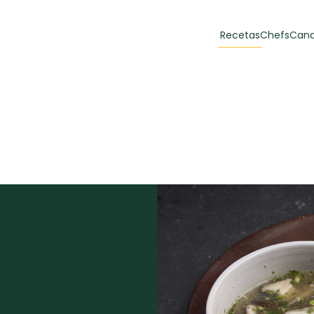
Recetas
Chefs
Cana
orias
Recetas Destacadas
 y Muffins
ulzura
Toast de trucha
EMPANA
curada y queso
CARNE
30 min
60 min
casero