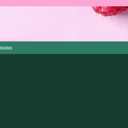
dades