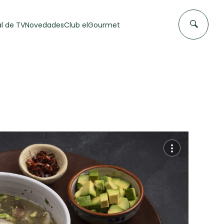
l de TV
Novedades
Club elGourmet
DAS DE
FLAN CASERO
50 min