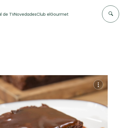
l de TV
Novedades
Club elGourmet
DAS DE
FLAN CASERO
50 min