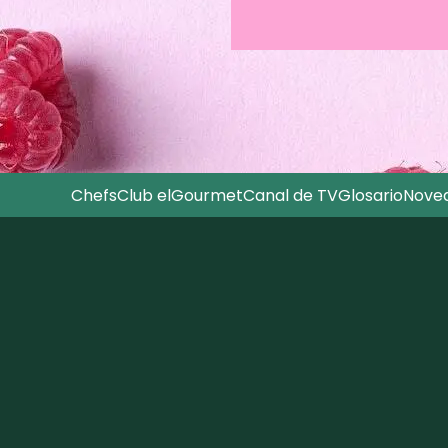
Chefs
Club elGourmet
Canal de TV
Glosario
Nove