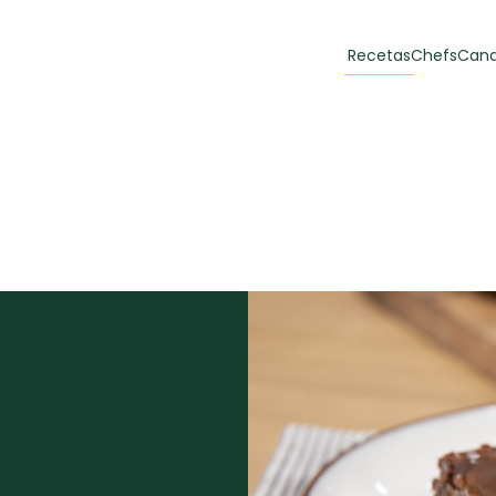
Recetas
Chefs
Cana
orias
Recetas Destacadas
 y Muffins
ulzura
Toast de trucha
EMPANA
curada y queso
CARNE
30 min
60 min
casero