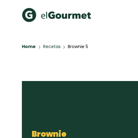
Recetas Populares
Categ
Home
Recetas
Brownie 5
Hot Pancakes
Cupcakes
A Pura D
Aguachile de Camarón de
mi Papá
Galletas con Chispas de
Chocolate
Red Velvet Cake
Key Lime Pie
Todas las recetas
Brownie