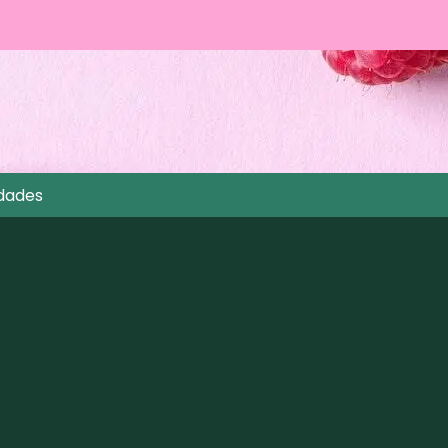
dades