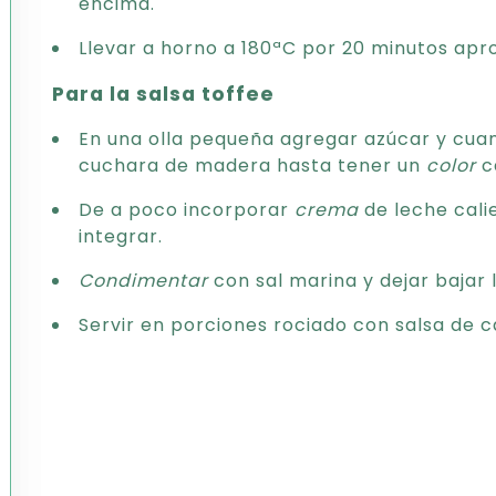
encima.
Llevar a horno a 180ªC por 20 minutos apr
Para la salsa toffee
En una olla pequeña agregar azúcar y cua
cuchara de madera hasta tener un
color
c
De a poco incorporar
crema
de leche cali
integrar.
Condimentar
con sal marina y dejar bajar
Servir en porciones rociado con salsa de