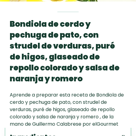
Toast
curad
Todas las
Galletas con
30 min
recetas
Chispas de
Bondiola de cerdo y
Chocolate
pechuga de pato, con
Red Velvet
strudel de verduras, puré
Cake
de higos, glaseado de
Autor
repollo colorado y salsa de
Key Lime Pie
naranja y romero
Guillermo Calabrese
Aprende a preparar esta receta de Bondiola de
Programa
cerdo y pechuga de pato, con strudel de
verduras, puré de higos, glaseado de repollo
Appunto
colorado y salsa de naranja y romero , de la
mano de Guillermo Calabrese por elGourmet