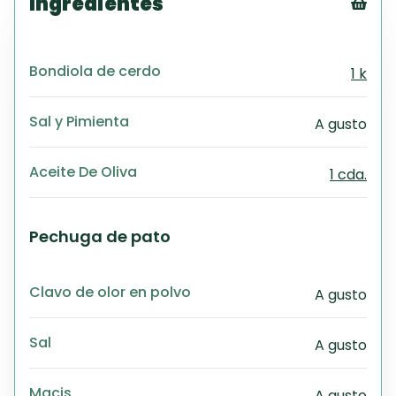
Ingredientes
Tex
CS
Bondiola de cerdo
1 k
PD
Exc
Wo
Sal y Pimienta
A gusto
Aceite De Oliva
1 cda.
Pechuga de pato
Clavo de olor en polvo
A gusto
Sal
A gusto
Macis
A gusto