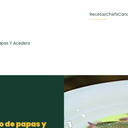
Recetas
Chefs
Cana
orias
Recetas Destacadas
pas Y Acedera
 y Muffins
ulzura
Toast de trucha
EMPANA
curada y queso
CARNE
30 min
60 min
casero
 de papas y