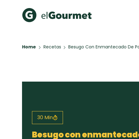
Recetas Populares
Categ
Home
Recetas
Besugo Con Enmantecado De Pa
Hot Pancakes
Cupcakes
A Pura D
Aguachile de Camarón de
mi Papá
Galletas con Chispas de
Chocolate
Key Lime Pie
Red Velvet Cake
30 Min
Todas las recetas
Besugo con enmantecado