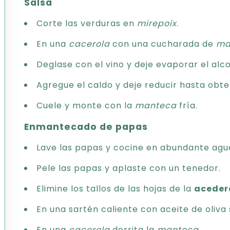
Salsa
Corte las verduras en
mirepoix
.
En una
cacerola
con una cucharada de
ma
Deglase con el vino y deje evaporar el alco
Agregue el caldo y deje reducir hasta obte
Cuele y monte con la
manteca
fría.
Enmantecado de papas
Lave las papas y cocine en abundante agua
Pele las papas y aplaste con un tenedor.
Elimine los tallos de las hojas de la
aceder
En una sartén caliente con aceite de oliv
En una
cacerola
derrita la
manteca
.