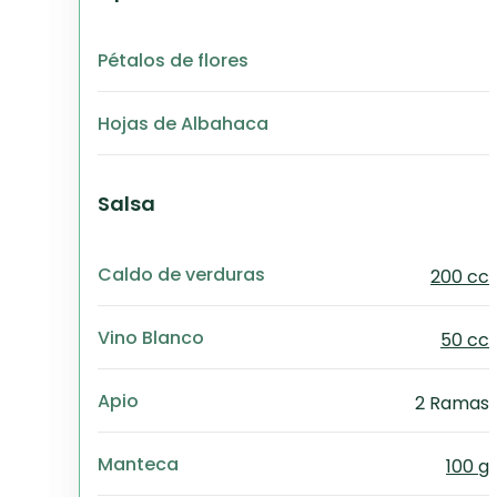
Pétalos de flores
Hojas de Albahaca
Salsa
Caldo de verduras
200 cc
Vino Blanco
50 cc
Apio
2 Ramas
Manteca
100 g