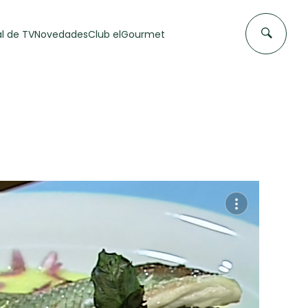
l de TV
Novedades
Club elGourmet
DAS DE
FLAN CASERO
50 min