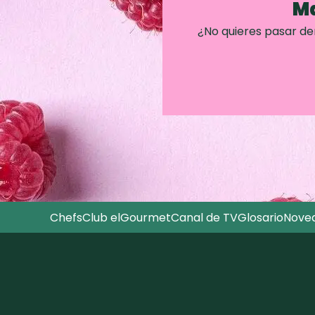
Ma
¿No quieres pasar d
Chefs
Club elGourmet
Canal de TV
Glosario
Nove