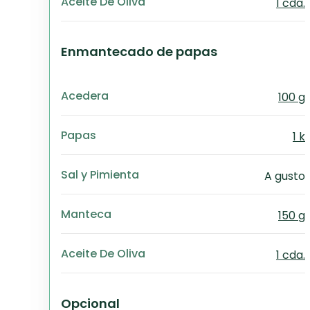
Aceite De Oliva
1 cda.
Enmantecado de papas
Acedera
100 g
Papas
1 k
Sal y Pimienta
A gusto
Manteca
150 g
Aceite De Oliva
1 cda.
Opcional