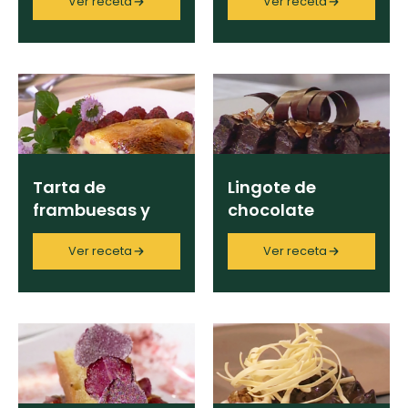
Ver receta
Ver receta
Método Gross
×
Limpiar
Tarta de
Lingote de
frambuesas y
chocolate
creme bruleé
Ver receta
Ver receta