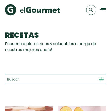
RECETAS
Recetas
Encuentra platos ricos y saludables a cargo de
Chefs
nuestros mejores chefs!
Recetas
Categorias
Canal de
Populares
TV
Hot Pancakes
Cupcakes y
Novedades
Muffins
Club
Aguachile de
A Pura Dulzura
elGourmet
Tiempo de Preparación
Camarón de
mi Papá
15'
25'
35'
+35'
Toast