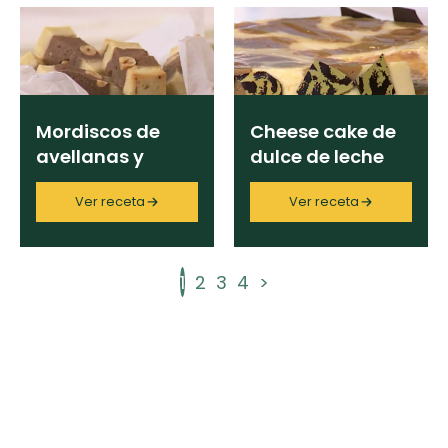
Mordiscos de
Cheese cake de
avellanas y
dulce de leche
sables bicolores
Ver receta
Ver receta
1
2
3
4
>