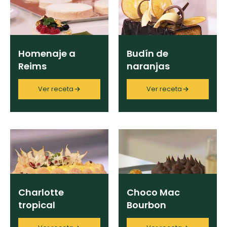
curad
Todas las
30 min
Key Lime Pie
recetas
Ingrediente
Galletas con
Homenaje a
Budín de
Chispas de
Reims
naranjas
Chocolate
Categoría
confitadas
Ver receta
Ver receta
Tiramisú
Región
Chef
Charlotte
Choco Mac
tropical
Bourbon
Programas