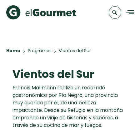
Recetas
Home
Programas
Vientos del Sur
Chefs
Vientos del Sur
Recetas
Categorias
Canal de
Populares
TV
Francis Mallmann realiza un recorrido
gastronómico por Río Negro, una provincia
Hot Pancakes
Cupcakes y
Novedades
muy querida por él, de una belleza
Muffins
impactante. Desde su Refugio en la montaña
Club
emprende un viaje de historias y sabores, a
Aguachile de
A Pura Dulzura
elGourmet
través de su cocina de mar y fuegos.
Camarón de
mi Papá
Toast