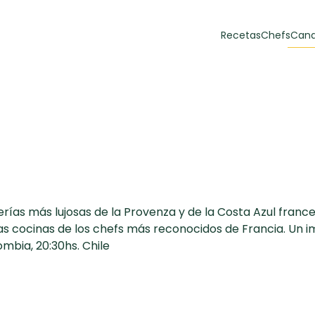
Recetas
Chefs
Cana
orias
Recetas Destacadas
 y Muffins
ulzura
ías más lujosas de la Provenza y de la Costa Azul frances
 las cocinas de los chefs más reconocidos de Francia. Un i
ombia, 20:30hs. Chile
Toast de trucha
EMPANA
curada y queso
CARNE
30 min
60 min
casero