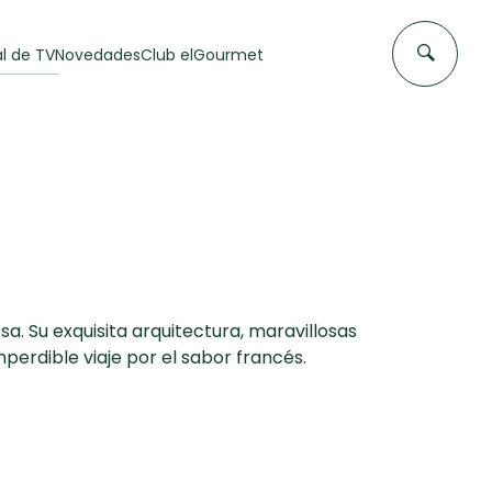
l de TV
Novedades
Club elGourmet
a. Su exquisita arquitectura, maravillosas
mperdible viaje por el sabor francés.
DAS DE
FLAN CASERO
50 min