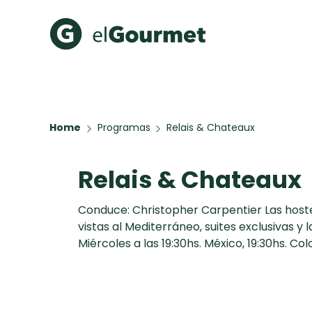
Recetas Populares
Categ
Hot Pancakes
Cupcakes
Home
Programas
Relais & Chateaux
A Pura D
Aguachile de Camarón de
mi Papá
Relais & Chateaux
Key Lime Pie
Galletas con Chispas de
Chocolate
Conduce: Christopher Carpentier Las hoster
Raspaditas Mendocinas
vistas al Mediterráneo, suites exclusivas y
Miércoles a las 19:30hs. México, 19:30hs. Col
Todas las recetas