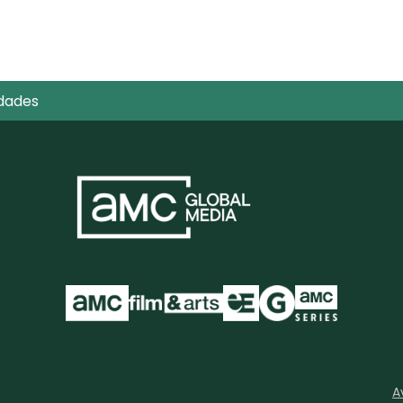
dades
A